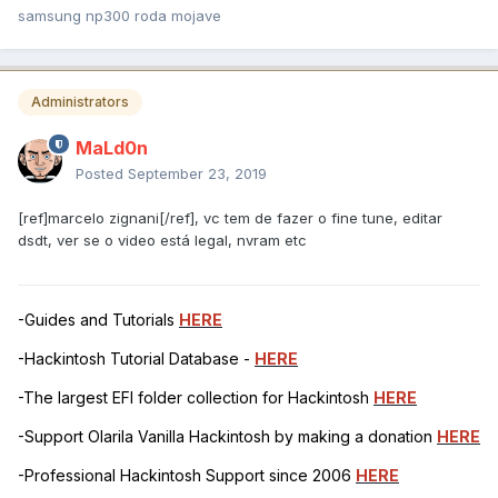
samsung np300 roda mojave
Administrators
MaLd0n
Posted
September 23, 2019
[ref]marcelo zignani[/ref], vc tem de fazer o fine tune, editar
dsdt, ver se o video está legal, nvram etc
-Guides and Tutorials
HERE
-Hackintosh Tutorial Database -
HERE
-The largest EFI folder collection for Hackintosh
HERE
-Support Olarila Vanilla Hackintosh by making a donation
HERE
-Professional Hackintosh Support since 2006
HERE