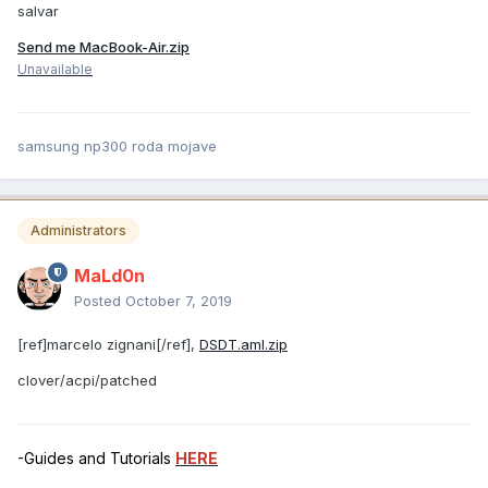
salvar
Send me MacBook-Air.zip
Unavailable
samsung np300 roda mojave
Administrators
MaLd0n
Posted
October 7, 2019
[ref]marcelo zignani[/ref],
DSDT.aml.zip
clover/acpi/patched
-Guides and Tutorials
HERE