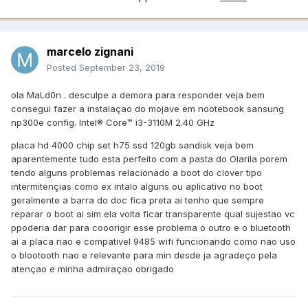
marcelo zignani
Posted
September 23, 2019
ola MaLd0n . desculpe a demora para responder veja bem
consegui fazer a instalaçao do mojave em nootebook sansung
np300e config. Intel® Core™ i3-3110M 2.40 GHz
placa hd 4000 chip set h75 ssd 120gb sandisk veja bem
aparentemente tudo esta perfeito com a pasta do Olarila porem
tendo alguns problemas relacionado a boot do clover tipo
intermitençias como ex intalo alguns ou aplicativo no boot
geralmente a barra do doc fica preta ai tenho que sempre
reparar o boot ai sim ela volta ficar transparente qual sujestao vc
ppoderia dar para cooorigir esse problema o outro e o bluetooth
ai a placa nao e compativel 9485 wifi funcionando como nao uso
o blootooth nao e relevante para min desde ja agradeço pela
atençao e minha admiraçao obrigado