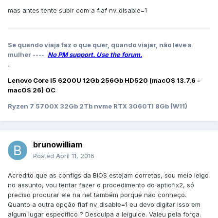
mas antes tente subir com a flaf nv_disable=1
Se quando viaja faz o que quer, quando viajar, não leve a
mulher ----
No PM support. Use the forum.
.
Lenovo Core I5 6200U 12Gb 256Gb HD520 (macOS 13.7.6 -
macOS 26) OC
Ryzen 7 5700X 32Gb 2Tb nvme RTX 3060TI 8Gb (W11)
brunowilliam
Posted
April 11, 2016
Acredito que as configs da BIOS estejam corretas, sou meio leigo
no assunto, vou tentar fazer o procedimento do aptiofix2, só
preciso procurar ele na net também porque não conheço.
Quanto a outra opção flaf nv_disable=1 eu devo digitar isso em
algum lugar específico ? Desculpa a leiguice. Valeu pela força.