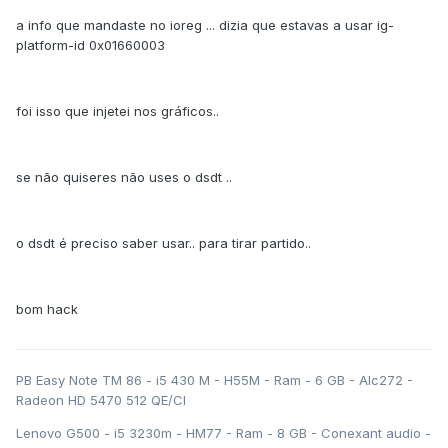
a info que mandaste no ioreg ... dizia que estavas a usar ig-
platform-id 0x01660003
foi isso que injetei nos gráficos..
se não quiseres não uses o dsdt ..
o dsdt é preciso saber usar.. para tirar partido..
bom hack
PB Easy Note TM 86 - i5 430 M - H55M - Ram - 6 GB - Alc272 -
Radeon HD 5470 512 QE/CI
Lenovo G500 - i5 3230m - HM77 - Ram - 8 GB - Conexant audio -