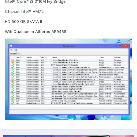
Intel® Core™ i3 3110M Ivy Bridge
Chipset Intel® HM75
HD 500 GB S-ATA II
Wifi Qualcomm Atheros AR9485