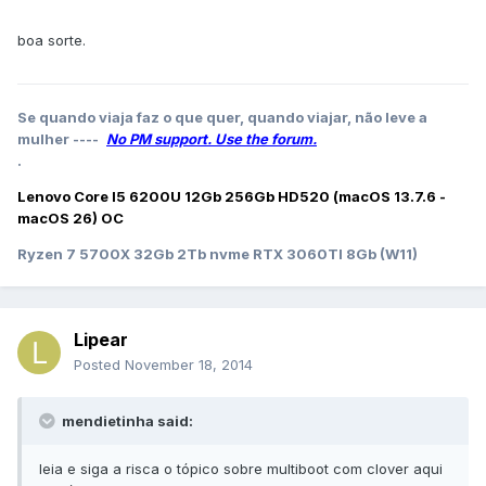
boa sorte.
Se quando viaja faz o que quer, quando viajar, não leve a
mulher ----
No PM support. Use the forum.
.
Lenovo Core I5 6200U 12Gb 256Gb HD520 (macOS 13.7.6 -
macOS 26) OC
Ryzen 7 5700X 32Gb 2Tb nvme RTX 3060TI 8Gb (W11)
Lipear
Posted
November 18, 2014
mendietinha said:
leia e siga a risca o tópico sobre multiboot com clover aqui