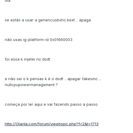
olá
se estás a usar a genericusbxhc.kext .. apaga
não usas ig-platform-id 0x01660003
foi essa k injetei no dsdt
e não sei o k pensas k é o dsdt .. apagar fakesmc ..
nullcpupowermanagement ?
começa por ler aqui e vai fazendo passo a passo
http://Olarila.com/forum/viewtopic.php?f=2&t=1713