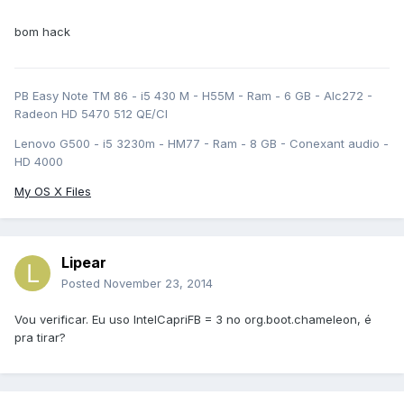
bom hack
PB Easy Note TM 86 - i5 430 M - H55M - Ram - 6 GB - Alc272 -
Radeon HD 5470 512 QE/CI
Lenovo G500 - i5 3230m - HM77 - Ram - 8 GB - Conexant audio -
HD 4000
My OS X Files
Lipear
Posted
November 23, 2014
Vou verificar. Eu uso IntelCapriFB = 3 no org.boot.chameleon, é
pra tirar?