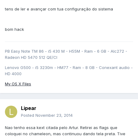
tens de ler e avançar com tua configuração do sistema
bom hack
PB Easy Note TM 86 - i5 430 M - H55M - Ram - 6 GB - Alc272 -
Radeon HD 5470 512 QE/CI
Lenovo G500 - i5 3230m - HM77 - Ram - 8 GB - Conexant audio -
HD 4000
My OS X Files
Lipear
Posted
November 23, 2014
Nao tenho essa kext citada pelo Artur. Retirei as flags que
coloquei no chameleon, mas continuou dando tela preta. Tive