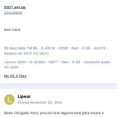
DSDT.aml.zip
Unavailable
bom hack
PB Easy Note TM 86 - i5 430 M - H55M - Ram - 6 GB - Alc272 -
Radeon HD 5470 512 QE/CI
Lenovo G500 - i5 3230m - HM77 - Ram - 8 GB - Conexant audio -
HD 4000
My OS X Files
Lipear
Posted
November 22, 2014
Muito Obrigado Artur, preciso tirar alguma kext para inserir o