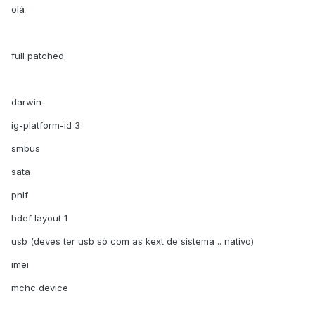
olá
full patched
darwin
ig-platform-id 3
smbus
sata
pnlf
hdef layout 1
usb (deves ter usb só com as kext de sistema .. nativo)
imei
mchc device