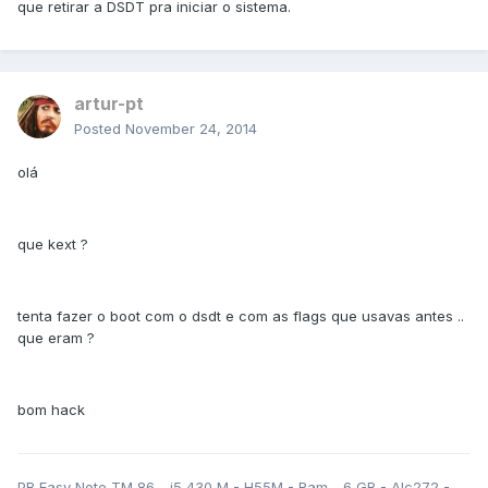
que retirar a DSDT pra iniciar o sistema.
artur-pt
Posted
November 24, 2014
olá
que kext ?
tenta fazer o boot com o dsdt e com as flags que usavas antes ..
que eram ?
bom hack
PB Easy Note TM 86 - i5 430 M - H55M - Ram - 6 GB - Alc272 -