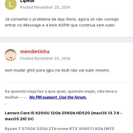
Lipear
Posted
November 25, 2014
Já consertei o problema da App Store, agora só não consigo
entrar no iMessage e a kext AGPM que continua sem subir.
mendietinha
Posted
November 25, 2014
sem mudar gfx0 para igpu na dsdt não vai subir mesmo.
Se quando viaja faz o que quer, quando viajar, não leve a
mulher ----
No PM support. Use the forum.
.
Lenovo Core I5 6200U 12Gb 256Gb HD520 (macOS 13.7.6 -
macOS 26) OC
Ryzen 7 5700X 32Gb 2Tb nvme RTX 3060TI 8Gb (W11)