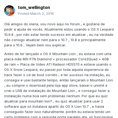
tom_wellington
Posted
March 2, 2014
Olá amigos do olaria, sou novo aqui no forum , e gostaria de
pedir a ajuda de vocês. Atualmente estou usando o OS X Leopard
10.6.8 , por não estar tendo sucesso em atualizar , eu na verdade
não consigo atualizar nem para o 10.7 , 10.8 e principalmente
para o 10.9... Vejam bem vou explicar.
Antes de ter lançado o OS X Mountain Lion , eu estava com uma
placa mãe MSI P7N Diamond + processador Core2Quad + 4GB
de ram + Placa de Video ATI Radeon HD5570 e estava usando o
OS X Snow Leopard, eu passei por toda aquela esperiencia de
hack fazer o cd de boot correto , e ter sucesso na instação, eu
consegui e usei bastante tempo, então lançaram o Mountain Lion
, eu comprei o download pela loja app store, baixei o unishit e
criei o USB de instalação do Mountain Lion , e consegui fazer a
instalação numa boa sem problemas nenhum. Por que eu quiz
atualizar para mountain lion? , eu quiz atualizar para usar 2
software que só instalava apartir do OS X Lion 10.7 , e havia
conseguido fazer isso naturalmente. porém eu estava tendo um
certo problema com a segunda porta paralelo ata, só funcionava