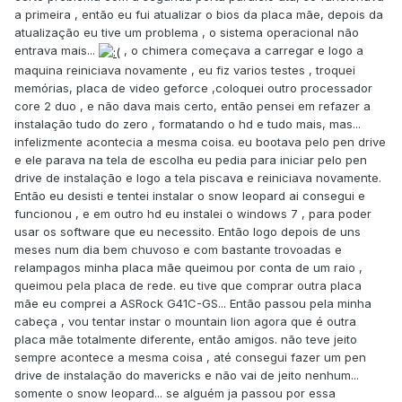
a primeira , então eu fui atualizar o bios da placa mãe, depois da
atualização eu tive um problema , o sistema operacional não
entrava mais...
, o chimera começava a carregar e logo a
maquina reiniciava novamente , eu fiz varios testes , troquei
memórias, placa de video geforce ,coloquei outro processador
core 2 duo , e não dava mais certo, então pensei em refazer a
instalação tudo do zero , formatando o hd e tudo mais, mas...
infelizmente acontecia a mesma coisa. eu bootava pelo pen drive
e ele parava na tela de escolha eu pedia para iniciar pelo pen
drive de instalação e logo a tela piscava e reiniciava novamente.
Então eu desisti e tentei instalar o snow leopard ai consegui e
funcionou , e em outro hd eu instalei o windows 7 , para poder
usar os software que eu necessito. Então logo depois de uns
meses num dia bem chuvoso e com bastante trovoadas e
relampagos minha placa mãe queimou por conta de um raio ,
queimou pela placa de rede. eu tive que comprar outra placa
mãe eu comprei a ASRock G41C-GS... Então passou pela minha
cabeça , vou tentar instar o mountain lion agora que é outra
placa mãe totalmente diferente, então amigos. não teve jeito
sempre acontece a mesma coisa , até consegui fazer um pen
drive de instalação do mavericks e não vai de jeito nenhum...
somente o snow leopard... se alguém ja passou por essa