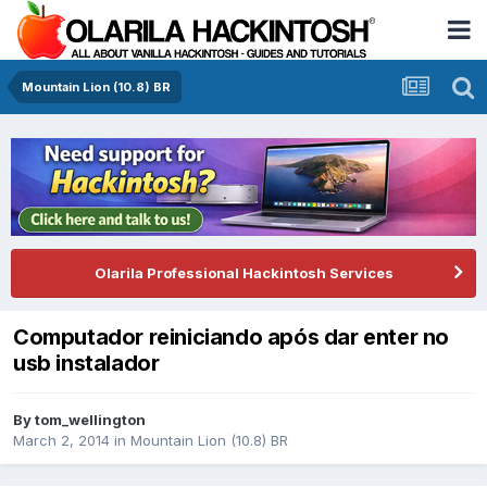
Mountain Lion (10.8) BR
Olarila Professional Hackintosh Services
Computador reiniciando após dar enter no
usb instalador
By
tom_wellington
March 2, 2014
in
Mountain Lion (10.8) BR