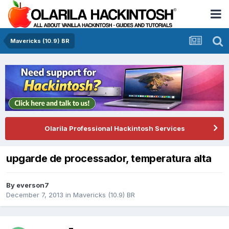
Mavericks (10.9) BR
Olarila Professional Hackintosh Services
upgarde de processador, temperatura alta
By
everson7
December 7, 2013
in
Mavericks (10.9) BR