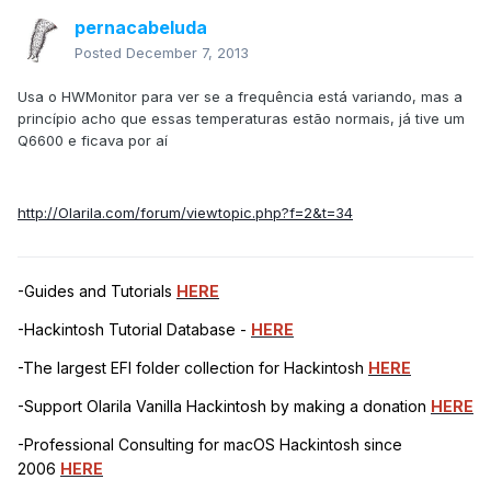
pernacabeluda
Posted
December 7, 2013
Usa o HWMonitor para ver se a frequência está variando, mas a
princípio acho que essas temperaturas estão normais, já tive um
Q6600 e ficava por aí
http://Olarila.com/forum/viewtopic.php?f=2&t=34
-Guides and Tutorials
HERE
-Hackintosh Tutorial Database -
HERE
-The largest EFI folder collection for Hackintosh
HERE
-Support Olarila Vanilla Hackintosh by making a donation
HERE
-Professional Consulting for macOS Hackintosh since
2006
HERE