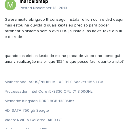
marcelomap
Posted
November 13, 2013
Galera muito obrigado !!! consegui instalar o lion com o dvd daqui
mas estou na duvida d quais kexts eu preciso para poder
arrancar o sistema sem o dvd OBS ja instalei as Kexts fake e null
e de rede
quando instalei as kexts da minha placa de video nao consegui
uma vizualização maior que 1024 o que posso faer quanto a isto?
Motherboad: ASUS/P8H61-M LX3 R2.0 Socket 1155 LGA
Processador: Intel Core i5-3330 CPU @ 3.00GHz
Memoria: Kingston DDR3 8GB 1333Mhz
HD: SATA 750 gb Seagte
Video: NVIDIA GeForce 9400 GT