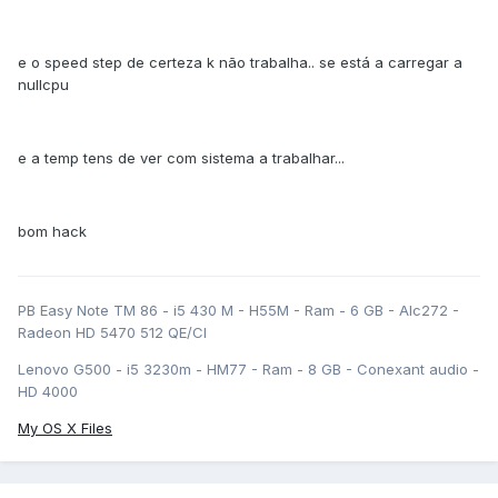
e o speed step de certeza k não trabalha.. se está a carregar a
nullcpu
e a temp tens de ver com sistema a trabalhar...
bom hack
PB Easy Note TM 86 - i5 430 M - H55M - Ram - 6 GB - Alc272 -
Radeon HD 5470 512 QE/CI
Lenovo G500 - i5 3230m - HM77 - Ram - 8 GB - Conexant audio -
HD 4000
My OS X Files