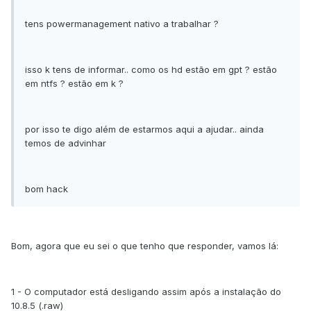
tens powermanagement nativo a trabalhar ?
isso k tens de informar.. como os hd estão em gpt ? estão
em ntfs ? estão em k ?
por isso te digo além de estarmos aqui a ajudar.. ainda
temos de advinhar
bom hack
Bom, agora que eu sei o que tenho que responder, vamos lá:
1 - O computador está desligando assim após a instalação do
10.8.5 (.raw)