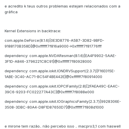
e acredito k teus outros problemas estejam relacionados com a
gráfica
Kernel Extensions in backtrace:
com.apple.GeForce(8.1.6)[0E3D8776-A5B7-3D82-9BFD-
9188170B358D]@0xffffff7f816a9000->0xffffff7f81776fff
dependency: com.apple.NVDAResman(8.1.6)[EA4F9902-5AAE-
3F1D-A846-3796221C8C91]@0xffffff7f80928000
dependency: com.apple.iokit.IONDRVSupport(2.3.7)[F16E015E-
1ABE-3C40-AC71-BC54F4BE442E]@0xffffff7f80914000
dependency: com.apple.iokit.IOPCIFamily(2.8)[2FAEA49C-EA4C-
39C6-9203-FC022277A43C]@0xffffff7f8088e000
dependency: com.apple.iokit.IOGraphicsFamily(2.3.7)[9928306E-
3508-3DBC-80A4-D8F1D87650D7]@0xffffff7f808d1000
e mirone tem razão.. não percebo isso .. macpro3,1 com haswell