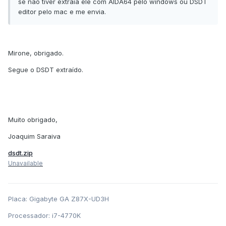
se não tiver extraia ele com AIDA64 pelo windows ou DSDT
editor pelo mac e me envia.
Mirone, obrigado.
Segue o DSDT extraído.
Muito obrigado,
Joaquim Saraiva
dsdt.zip
Unavailable
Placa: Gigabyte GA Z87X-UD3H
Processador: i7-4770K