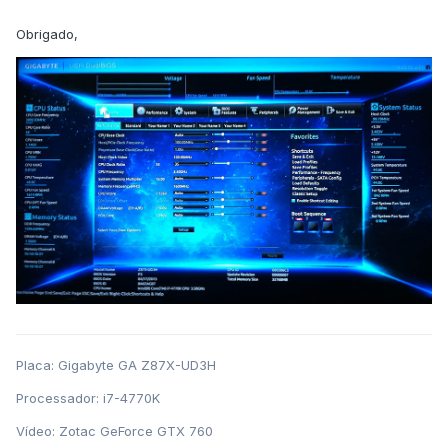
Obrigado,
Placa: Gigabyte GA Z87X-UD3H
Processador: i7-4770K
Vídeo: Zotac GeForce GTX 760