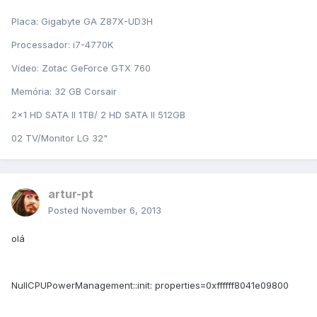
Placa: Gigabyte GA Z87X-UD3H
Processador: i7-4770K
Vídeo: Zotac GeForce GTX 760
Memória: 32 GB Corsair
2x1 HD SATA II 1TB/ 2 HD SATA II 512GB
02 TV/Monitor LG 32"
artur-pt
Posted
November 6, 2013
olá
NullCPUPowerManagement::init: properties=0xffffff8041e09800