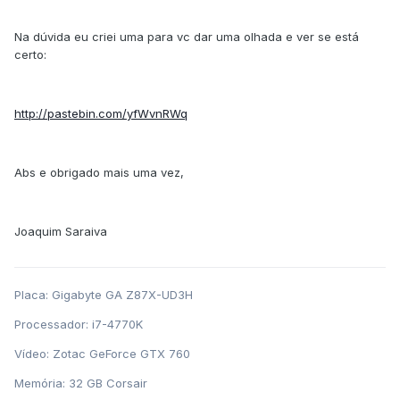
Na dúvida eu criei uma para vc dar uma olhada e ver se está
certo:
http://pastebin.com/yfWvnRWq
Abs e obrigado mais uma vez,
Joaquim Saraiva
Placa: Gigabyte GA Z87X-UD3H
Processador: i7-4770K
Vídeo: Zotac GeForce GTX 760
Memória: 32 GB Corsair