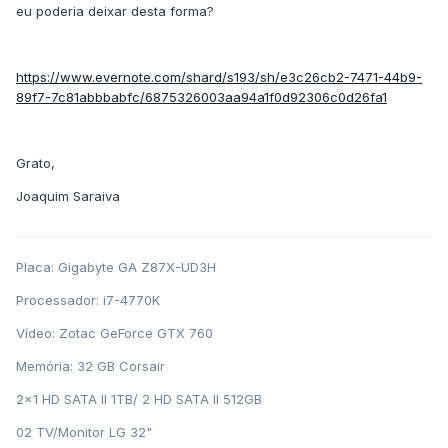
eu poderia deixar desta forma?
https://www.evernote.com/shard/s193/sh/e3c26cb2-7471-44b9-
89f7-7c81abbbabfc/6875326003aa94a1f0d92306c0d26fa1
Grato,
Joaquim Saraiva
Placa: Gigabyte GA Z87X-UD3H
Processador: i7-4770K
Vídeo: Zotac GeForce GTX 760
Memória: 32 GB Corsair
2x1 HD SATA II 1TB/ 2 HD SATA II 512GB
02 TV/Monitor LG 32"