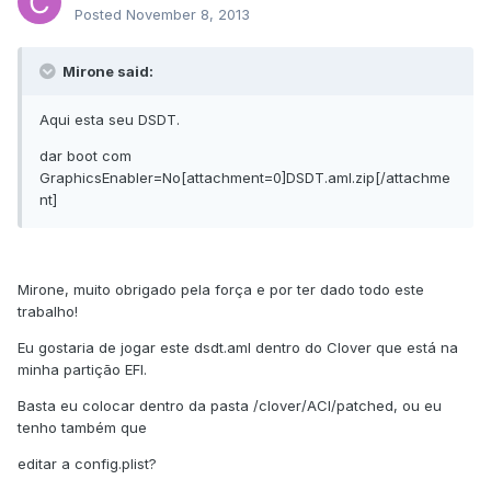
Posted
November 8, 2013
Mirone said:
Aqui esta seu DSDT.
dar boot com
GraphicsEnabler=No[attachment=0]DSDT.aml.zip[/attachme
nt]
Mirone, muito obrigado pela força e por ter dado todo este
trabalho!
Eu gostaria de jogar este dsdt.aml dentro do Clover que está na
minha partição EFI.
Basta eu colocar dentro da pasta /clover/ACI/patched, ou eu
tenho também que
editar a config.plist?