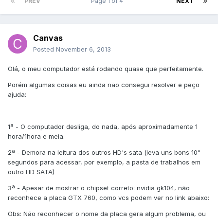
PREV
Page 1 of 4
NEXT
Canvas
Posted
November 6, 2013
Olá, o meu computador está rodando quase que perfeitamente.
Porém algumas coisas eu ainda não consegui resolver e peço
ajuda:
1ª - O computador desliga, do nada, após aproximadamente 1
hora/1hora e meia.
2ª - Demora na leitura dos outros HD's sata (leva uns bons 10"
segundos para acessar, por exemplo, a pasta de trabalhos em
outro HD SATA)
3ª - Apesar de mostrar o chipset correto: nvidia gk104, não
reconhece a placa GTX 760, como vcs podem ver no link abaixo:
Obs: Não reconhecer o nome da placa gera algum problema, ou