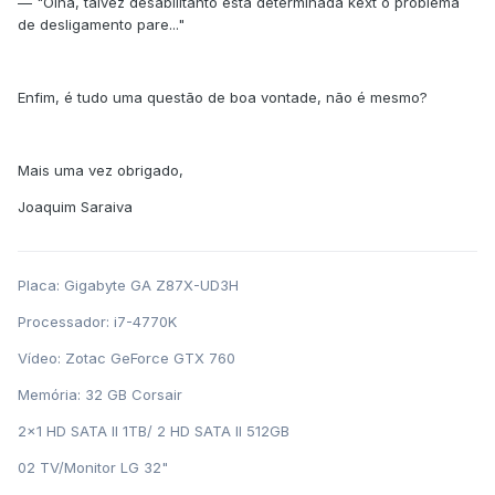
— "Olha, talvez desabilitanto esta determinada kext o problema
de desligamento pare..."
Enfim, é tudo uma questão de boa vontade, não é mesmo?
Mais uma vez obrigado,
Joaquim Saraiva
Placa: Gigabyte GA Z87X-UD3H
Processador: i7-4770K
Vídeo: Zotac GeForce GTX 760
Memória: 32 GB Corsair
2x1 HD SATA II 1TB/ 2 HD SATA II 512GB
02 TV/Monitor LG 32"