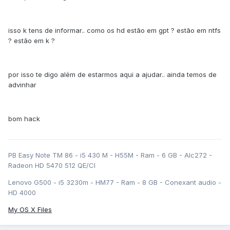
isso k tens de informar.. como os hd estão em gpt ? estão em ntfs
? estão em k ?
por isso te digo além de estarmos aqui a ajudar.. ainda temos de
advinhar
bom hack
PB Easy Note TM 86 - i5 430 M - H55M - Ram - 6 GB - Alc272 -
Radeon HD 5470 512 QE/CI
Lenovo G500 - i5 3230m - HM77 - Ram - 8 GB - Conexant audio -
HD 4000
My OS X Files