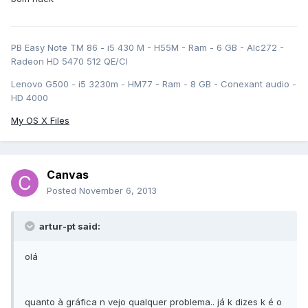
PB Easy Note TM 86 - i5 430 M - H55M - Ram - 6 GB - Alc272 -
Radeon HD 5470 512 QE/CI
Lenovo G500 - i5 3230m - HM77 - Ram - 8 GB - Conexant audio -
HD 4000
My OS X Files
Canvas
Posted
November 6, 2013
artur-pt said:
olá
quanto à gráfica n vejo qualquer problema.. já k dizes k é o