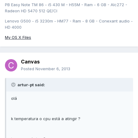
PB Easy Note TM 86 - i5 430 M - H55M - Ram - 6 GB - Alc272 -
Radeon HD 5470 512 QE/CI
Lenovo G500 - i5 3230m - HM77 - Ram - 8 GB - Conexant audio -
HD 4000
My OS X Files
Canvas
Posted
November 6, 2013
artur-pt said:
olá
k temperatura o cpu está a atingir ?