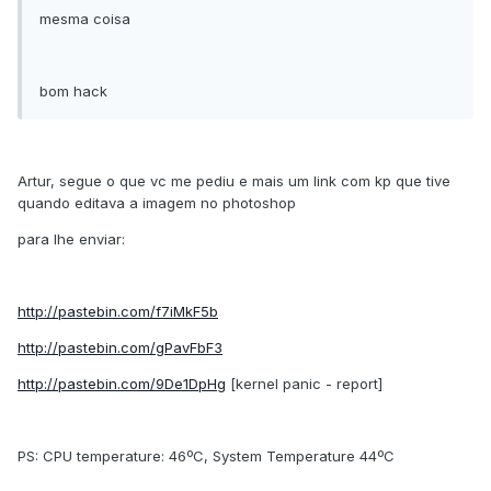
mesma coisa
bom hack
Artur, segue o que vc me pediu e mais um link com kp que tive
quando editava a imagem no photoshop
para lhe enviar:
http://pastebin.com/f7iMkF5b
http://pastebin.com/gPavFbF3
http://pastebin.com/9De1DpHg
[kernel panic - report]
PS: CPU temperature: 46ºC, System Temperature 44ºC