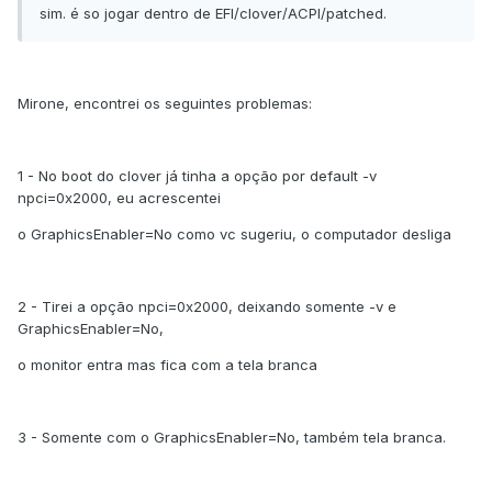
sim. é so jogar dentro de EFI/clover/ACPI/patched.
Mirone, encontrei os seguintes problemas:
1 - No boot do clover já tinha a opção por default -v
npci=0x2000, eu acrescentei
o GraphicsEnabler=No como vc sugeriu, o computador desliga
2 - Tirei a opção npci=0x2000, deixando somente -v e
GraphicsEnabler=No,
o monitor entra mas fica com a tela branca
3 - Somente com o GraphicsEnabler=No, também tela branca.