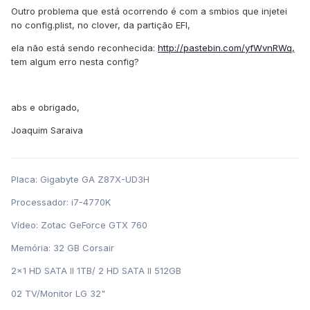
Outro problema que está ocorrendo é com a smbios que injetei
no config.plist, no clover, da partição EFI,
ela não está sendo reconhecida:
http://pastebin.com/yfWvnRWq,
tem algum erro nesta config?
abs e obrigado,
Joaquim Saraiva
Placa: Gigabyte GA Z87X-UD3H
Processador: i7-4770K
Vídeo: Zotac GeForce GTX 760
Memória: 32 GB Corsair
2x1 HD SATA II 1TB/ 2 HD SATA II 512GB
02 TV/Monitor LG 32"