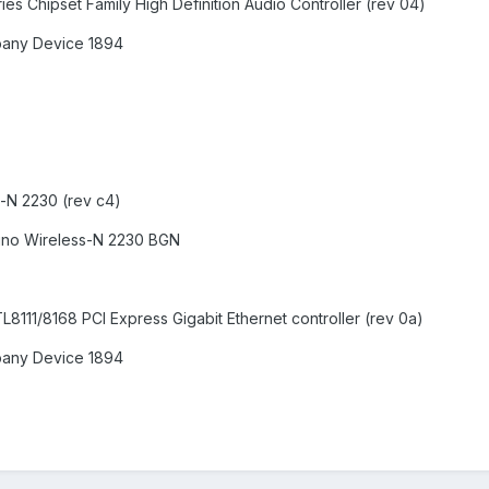
ies Chipset Family High Definition Audio Controller (rev 04)
pany Device 1894
s-N 2230 (rev c4)
rino Wireless-N 2230 BGN
L8111/8168 PCI Express Gigabit Ethernet controller (rev 0a)
pany Device 1894