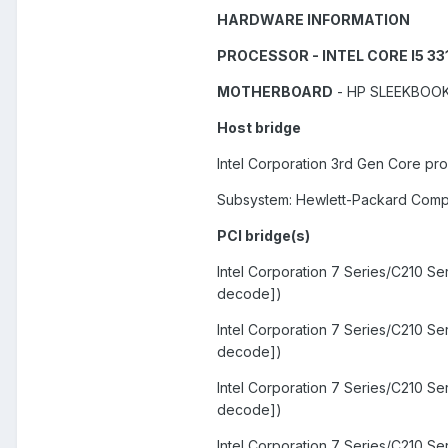
HARDWARE INFORMATION
PROCESSOR - INTEL CORE I5 331
MOTHERBOARD
- HP SLEEKBOOK
Host bridge
Intel Corporation 3rd Gen Core pr
Subsystem: Hewlett-Packard Com
PCI bridge(s)
Intel Corporation 7 Series/C210 Ser
decode])
Intel Corporation 7 Series/C210 Se
decode])
Intel Corporation 7 Series/C210 Ser
decode])
Intel Corporation 7 Series/C210 Se