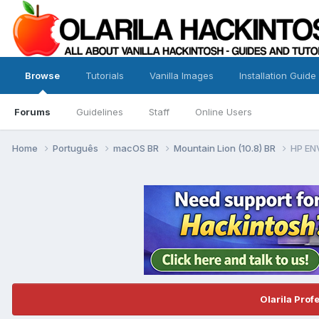
Browse
Tutorials
Vanilla Images
Installation Guide
Forums
Guidelines
Staff
Online Users
Home
Português
macOS BR
Mountain Lion (10.8) BR
HP EN
Olarila Prof