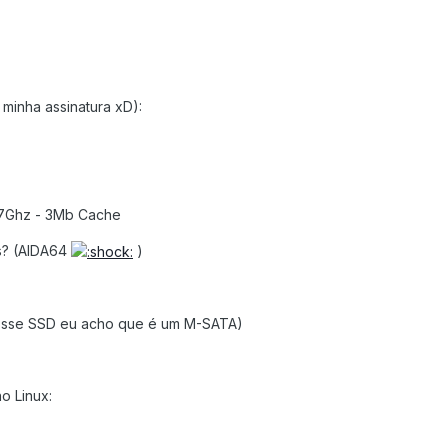
minha assinatura xD):
1.7Ghz - 3Mb Cache
s? (AIDA64
)
Esse SSD eu acho que é um M-SATA)
o Linux: