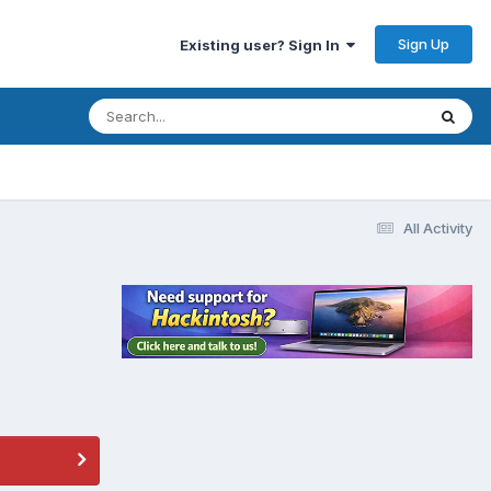
Sign Up
Existing user? Sign In
All Activity