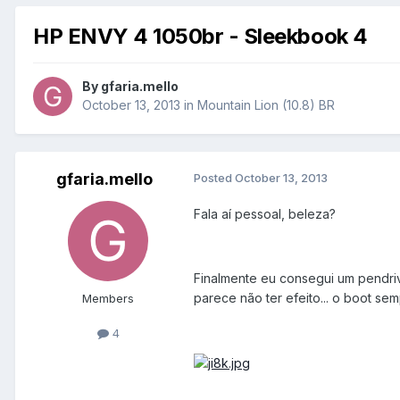
HP ENVY 4 1050br - Sleekbook 4
By
gfaria.mello
October 13, 2013
in
Mountain Lion (10.8) BR
gfaria.mello
Posted
October 13, 2013
Fala aí pessoal, beleza?
Finalmente eu consegui um pendriv
parece não ter efeito... o boot se
Members
4