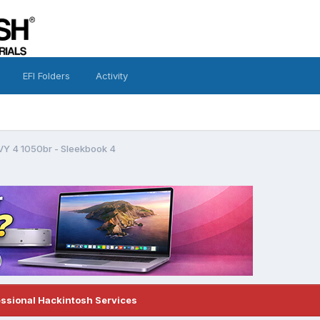
EFI Folders
Activity
VY 4 1050br - Sleekbook 4
essional Hackintosh Services