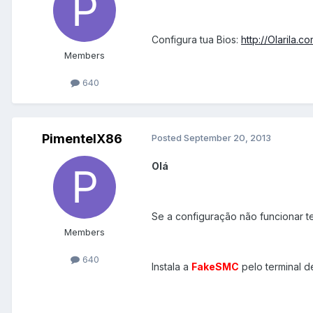
Configura tua Bios:
http://Olarila.
Members
640
PimentelX86
Posted
September 20, 2013
Olá
Se a configuração não funcionar te
Members
640
Instala a
FakeSMC
pelo terminal de