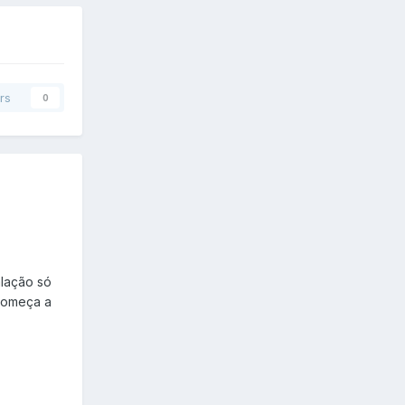
rs
0
alação só
 começa a