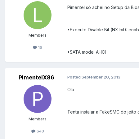
Pimentel só achei no Setup da Bio
•Execute Disable Bit (NX bit): ena
Members
16
•SATA mode: AHCI
PimentelX86
Posted
September 20, 2013
Olá
Tenta instalar a FakeSMC do jeito q
Members
640