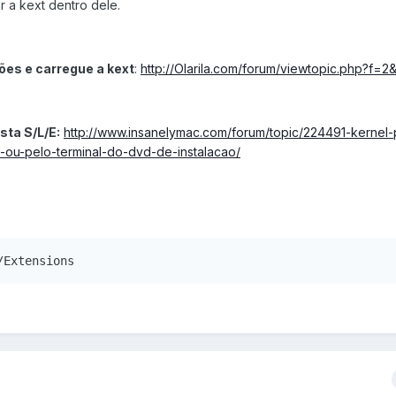
r a kext dentro dele.
sões e carregue a kext
:
http://Olarila.com/forum/viewtopic.php?f=2
sta S/L/E:
http://www.insanelymac.com/forum/topic/224491-kernel-
-ou-pelo-terminal-do-dvd-de-instalacao/
/Extensions