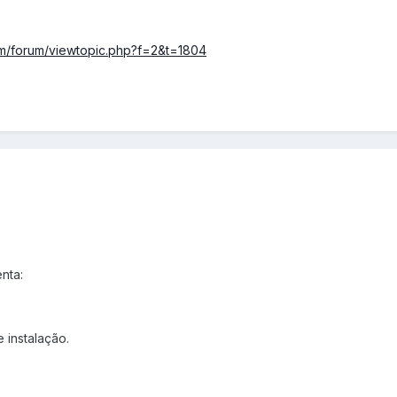
com/forum/viewtopic.php?f=2&t=1804
nta:
 instalação.