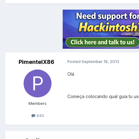
PimentelX86
Posted
September 19, 2013
Olá
Começa colocando qual guia tu uso
Members
640