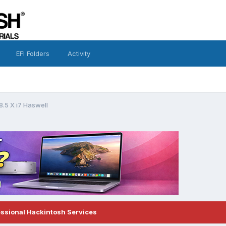
EFI Folders
Activity
8.5 X i7 Haswell
essional Hackintosh Services