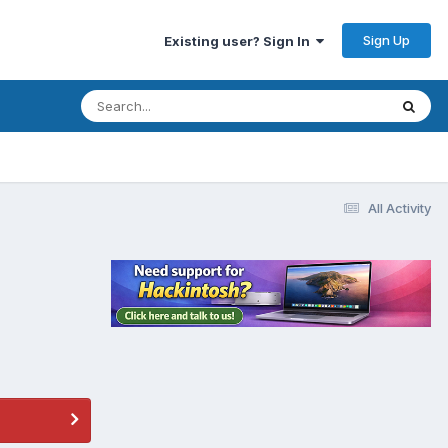
Sign Up
Existing user? Sign In
All Activity