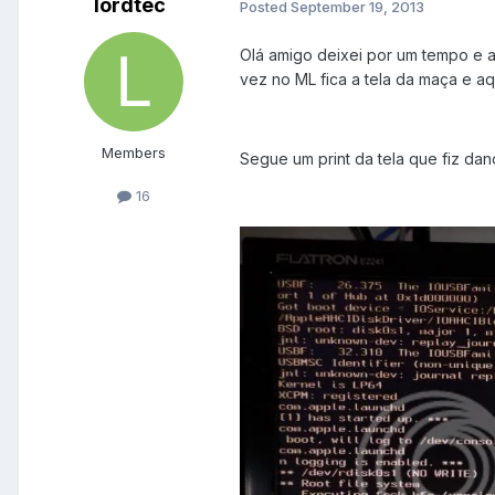
lordtec
Posted
September 19, 2013
Olá amigo deixei por um tempo e a 
vez no ML fica a tela da maça e aq
Members
Segue um print da tela que fiz dan
16