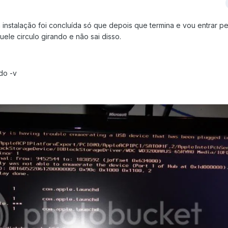
instalação foi concluída só que depois que termina e vou entrar pe
uele circulo girando e não sai disso.
do -v