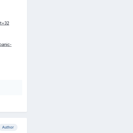
&t=32
panic-
Author