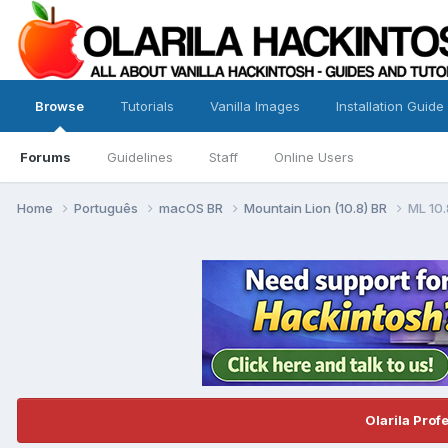
Browse
Tutorials
Vanilla Images
Installation Guide
Forums
Guidelines
Staff
Online Users
Home
Português
macOS BR
Mountain Lion (10.8) BR
ML 10.
Olarila Prof