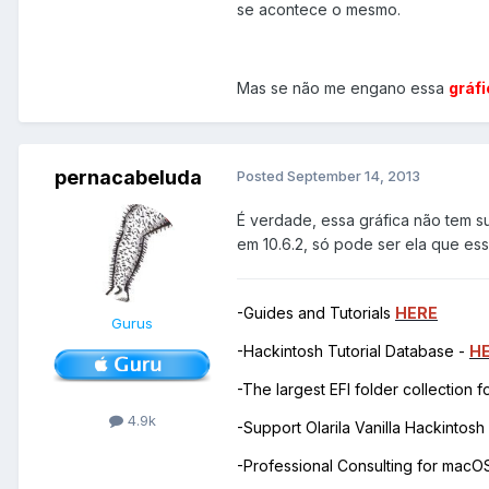
se acontece o mesmo.
Mas se não me engano essa
gráf
pernacabeluda
Posted
September 14, 2013
É verdade, essa gráfica não tem su
em 10.6.2, só pode ser ela que es
-Guides and Tutorials
HERE
Gurus
-Hackintosh Tutorial Database -
H
-The largest EFI folder collection 
4.9k
-Support Olarila Vanilla Hackintos
-Professional Consulting for mac