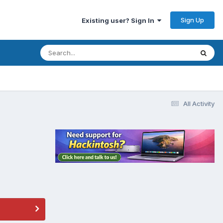
Sign Up
Existing user? Sign In
All Activity