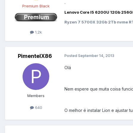
.
Premium Black
Lenovo Core I5 6200U 12Gb 256G
Ryzen 7 5700X 32Gb 2Tb nvme RT
1.2k
PimentelX86
Posted
September 14, 2013
Olá
Nem espere que muita coisa funcio
Members
640
O melhor é instalar Lion e ajustar t