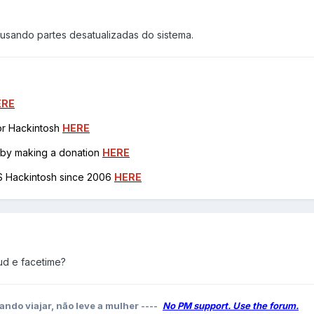
usando partes desatualizadas do sistema.
ERE
for Hackintosh
HERE
h by making a donation
HERE
OS Hackintosh since 2006
HERE
ud e facetime?
ando viajar, não leve a mulher ----
No PM support. Use the forum.