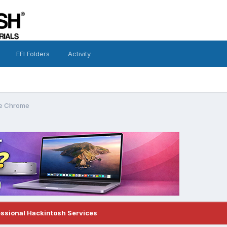
EFI Folders
Activity
e Chrome
essional Hackintosh Services