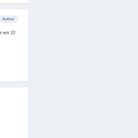
Author
be em 32