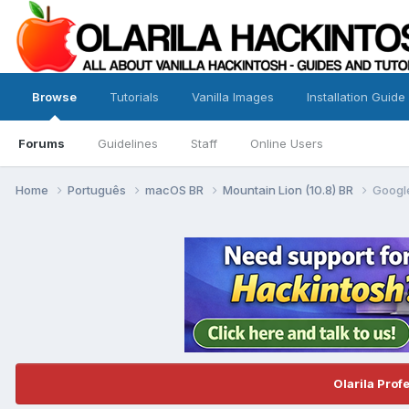
Browse
Tutorials
Vanilla Images
Installation Guide
Forums
Guidelines
Staff
Online Users
Home
Português
macOS BR
Mountain Lion (10.8) BR
Googl
Olarila Prof