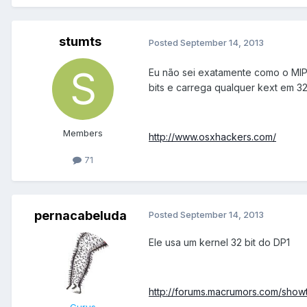
stumts
Posted
September 14, 2013
Eu não sei exatamente como o MlP
bits e carrega qualquer kext em 32 
Members
http://www.osxhackers.com/
71
pernacabeluda
Posted
September 14, 2013
Ele usa um kernel 32 bit do DP1
http://forums.macrumors.com/sho
Gurus