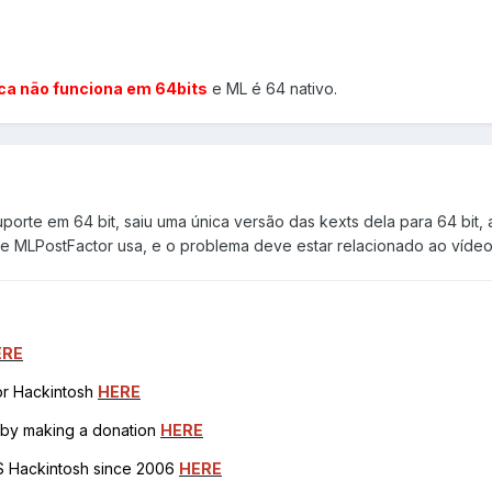
ica não funciona em 64bits
e ML é 64 nativo.
porte em 64 bit, saiu uma única versão das kexts dela para 64 bit,
se MLPostFactor usa, e o problema deve estar relacionado ao vídeo,
ERE
for Hackintosh
HERE
h by making a donation
HERE
OS Hackintosh since 2006
HERE