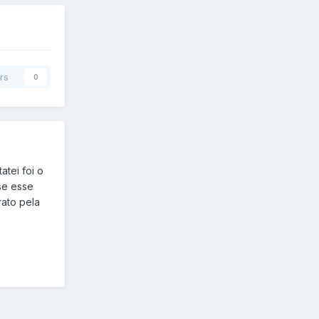
rs
0
tei foi o
se esse
rato pela