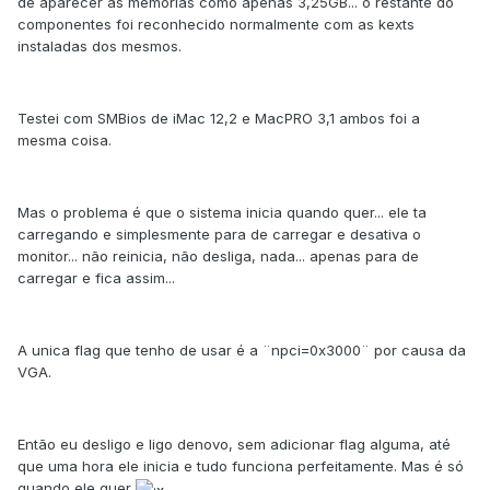
de aparecer as memorias como apenas 3,25GB... o restante do
componentes foi reconhecido normalmente com as kexts
instaladas dos mesmos.
Testei com SMBios de iMac 12,2 e MacPRO 3,1 ambos foi a
mesma coisa.
Mas o problema é que o sistema inicia quando quer... ele ta
carregando e simplesmente para de carregar e desativa o
monitor... não reinicia, não desliga, nada... apenas para de
carregar e fica assim...
A unica flag que tenho de usar é a ¨npci=0x3000¨ por causa da
VGA.
Então eu desligo e ligo denovo, sem adicionar flag alguma, até
que uma hora ele inicia e tudo funciona perfeitamente. Mas é só
quando ele quer