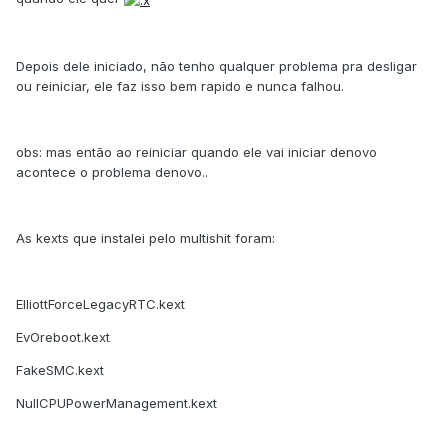
Depois dele iniciado, não tenho qualquer problema pra desligar
ou reiniciar, ele faz isso bem rapido e nunca falhou.
obs: mas então ao reiniciar quando ele vai iniciar denovo
acontece o problema denovo..
As kexts que instalei pelo multishit foram:
ElliottForceLegacyRTC.kext
EvOreboot.kext
FakeSMC.kext
NullCPUPowerManagement.kext