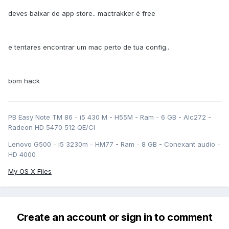
deves baixar de app store.. mactrakker é free
e tentares encontrar um mac perto de tua config..
bom hack
PB Easy Note TM 86 - i5 430 M - H55M - Ram - 6 GB - Alc272 -
Radeon HD 5470 512 QE/CI
Lenovo G500 - i5 3230m - HM77 - Ram - 8 GB - Conexant audio -
HD 4000
My OS X Files
Create an account or sign in to comment