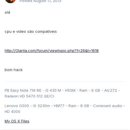
Posted
August 17, 2013
olá
cpu e video são compatíveis
http://Olarila.com/forum/viewtopic.php?f=26&t=1618
bom hack
PB Easy Note TM 86 - i5 430 M - H55M - Ram - 6 GB - Alc272 -
Radeon HD 5470 512 QE/CI
Lenovo G500 - i5 3230m - HM77 - Ram - 8 GB - Conexant audio -
HD 4000
My OS X Files