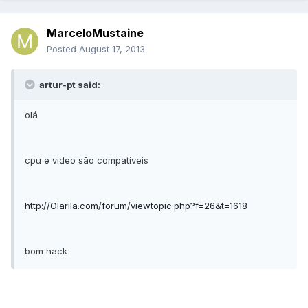
MarceloMustaine
Posted
August 17, 2013
artur-pt said:
olá
cpu e video são compatíveis
http://Olarila.com/forum/viewtopic.php?f=26&t=1618
bom hack