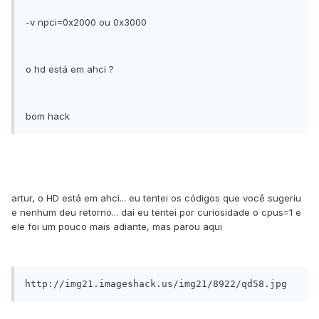
-v npci=0x2000 ou 0x3000
o hd está em ahci ?
bom hack
artur, o HD está em ahci... eu tentei os códigos que você sugeriu
e nenhum deu retorno... daí eu tentei por curiosidade o cpus=1 e
ele foi um pouco mais adiante, mas parou aqui
http://img21.imageshack.us/img21/8922/qd58.jpg