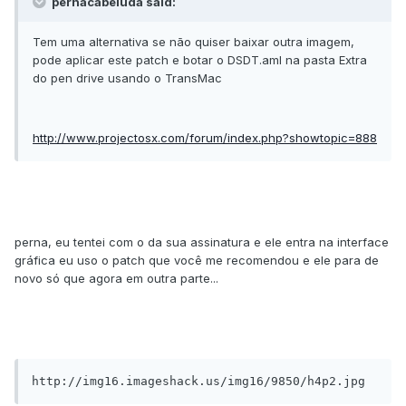
pernacabeluda said:
Tem uma alternativa se não quiser baixar outra imagem,
pode aplicar este patch e botar o DSDT.aml na pasta Extra
do pen drive usando o TransMac
http://www.projectosx.com/forum/index.php?showtopic=888
perna, eu tentei com o da sua assinatura e ele entra na interface
gráfica eu uso o patch que você me recomendou e ele para de
novo só que agora em outra parte...
http://img16.imageshack.us/img16/9850/h4p2.jpg