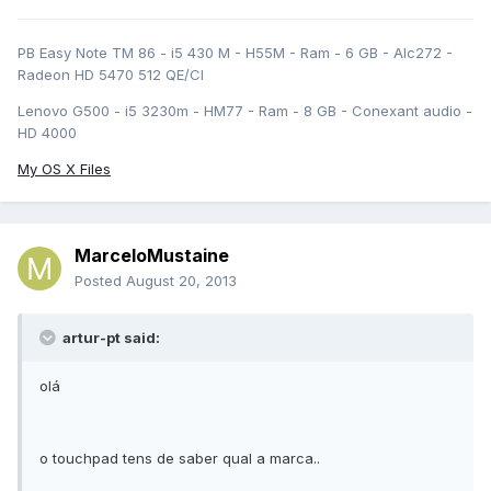
PB Easy Note TM 86 - i5 430 M - H55M - Ram - 6 GB - Alc272 -
Radeon HD 5470 512 QE/CI
Lenovo G500 - i5 3230m - HM77 - Ram - 8 GB - Conexant audio -
HD 4000
My OS X Files
MarceloMustaine
Posted
August 20, 2013
artur-pt said:
olá
o touchpad tens de saber qual a marca..