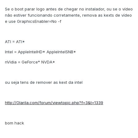
Se o boot parar logo antes de chegar no instalador, ou se o vídeo
não estiver funcionando corretamente, remova as kexts de vídeo
e use GraphicsEnabler=No -f
ATI = ATI*
Intel = AppleIntelHD* AppleIntelSNB*
nVidia = GeForce* NVDA*
ou seja tens de remover as kext da intel
http://Olarila.com/forum/viewtopic.php?f=3&t=1339
bom hack