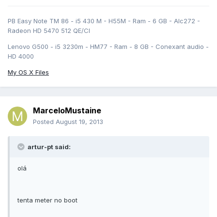
PB Easy Note TM 86 - i5 430 M - H55M - Ram - 6 GB - Alc272 -
Radeon HD 5470 512 QE/CI
Lenovo G500 - i5 3230m - HM77 - Ram - 8 GB - Conexant audio -
HD 4000
My OS X Files
MarceloMustaine
Posted
August 19, 2013
artur-pt said:
olá
tenta meter no boot