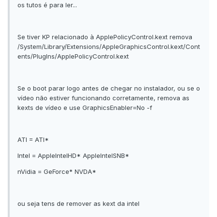
os tutos é para ler...
Se tiver KP relacionado à ApplePolicyControl.kext remova
/System/Library/Extensions/AppleGraphicsControl.kext/Cont
ents/PlugIns/ApplePolicyControl.kext
Se o boot parar logo antes de chegar no instalador, ou se o
vídeo não estiver funcionando corretamente, remova as
kexts de vídeo e use GraphicsEnabler=No -f
ATI = ATI*
Intel = AppleIntelHD* AppleIntelSNB*
nVidia = GeForce* NVDA*
ou seja tens de remover as kext da intel