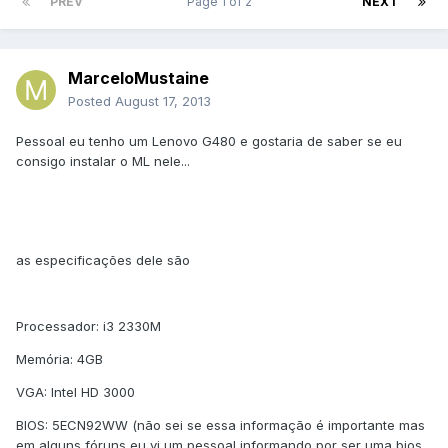
PREV
Page 1 of 2
NEXT
MarceloMustaine
Posted
August 17, 2013
Pessoal eu tenho um Lenovo G480 e gostaria de saber se eu
consigo instalar o ML nele...
as especificações dele são
Processador: i3 2330M
Memória: 4GB
VGA: Intel HD 3000
BIOS: 5ECN92WW (não sei se essa informação é importante mas
em alguns fóruns eu vi um pessoal informando por ser uma bios