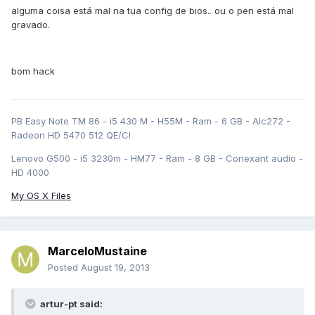
alguma coisa está mal na tua config de bios.. ou o pen está mal
gravado.
bom hack
PB Easy Note TM 86 - i5 430 M - H55M - Ram - 6 GB - Alc272 -
Radeon HD 5470 512 QE/CI
Lenovo G500 - i5 3230m - HM77 - Ram - 8 GB - Conexant audio -
HD 4000
My OS X Files
MarceloMustaine
Posted
August 19, 2013
artur-pt said: