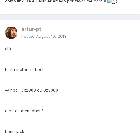
como link, se eu estiver errado por favor me corrija
)
artur-pt
Posted
August 19, 2013
olá
tenta meter no boot
-v npci=0x2000 ou 0x3000
o hd está em ahci ?
bom hack