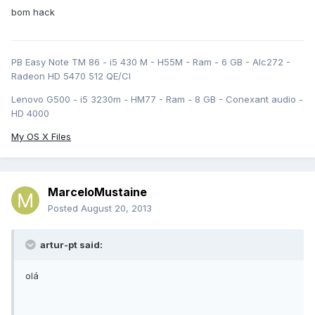
bom hack
PB Easy Note TM 86 - i5 430 M - H55M - Ram - 6 GB - Alc272 -
Radeon HD 5470 512 QE/CI
Lenovo G500 - i5 3230m - HM77 - Ram - 8 GB - Conexant audio -
HD 4000
My OS X Files
MarceloMustaine
Posted
August 20, 2013
artur-pt said:
olá