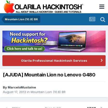
Mountain Lion (10.8) BR
Olarila Professional Hackintosh Services
[AJUDA] Mountain Lion no Lenovo G480
By
MarceloMustaine
August 17, 2013
in
Mountain Lion (10.8) BR