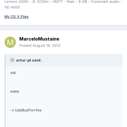
Lenovo G500 - i5 3230m - HM77 - Ram - 8 GB - Conexant audio -
HD 4000
My OS X Files
MarceloMustaine
Posted
August 19, 2013
artur-pt said:
olá
mete
-v UsbBusFix=Yes