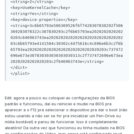
<string>2</string>

<key>UseKernelCache</key>

<string>Yes</string>

<key>device-properties</key>

<string>3c6b65793e506369526f6f7428307830292f506
369283078322c307830293c2f6b65793ea2020202020202
0203c646963743ea2020202020202020202020202020202
03c6b65793e4141504c30302c4475616c4c696e6b3c2f6b
65793ea202020202020202020202020202020203c737472
696e673e307830303030303030313c2f737472696e673ea
20202020202020203c2f646963743e</string>

</dict>

Edit: agora a pouco eu coloquei as configurações da BIOS
padrão e funcionou, daí eu reiniciei e mudei na BIOS pra
aparecer a o F12 pra selecionar o dispositivo pra dar o boot (não
estou usando a não ser se for pra inicializar um Pen-Drive ou
mídia bootável) e parou de funcionar. Isso é completamente
aleatório! Da outra vez que funcionou eu tinha mudado na BIOS
as configurações de Vídeo, mas agora está configurado igual