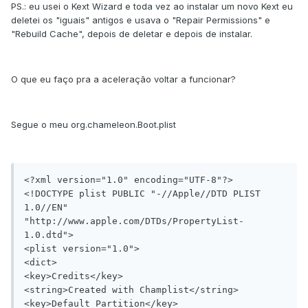
PS.: eu usei o Kext Wizard e toda vez ao instalar um novo Kext eu
deletei os "iguais" antigos e usava o "Repair Permissions" e
"Rebuild Cache", depois de deletar e depois de instalar.
O que eu faço pra a aceleração voltar a funcionar?
Segue o meu org.chameleon.Boot.plist
<?xml version="1.0" encoding="UTF-8"?>

<!DOCTYPE plist PUBLIC "-//Apple//DTD PLIST 
1.0//EN" 
"http://www.apple.com/DTDs/PropertyList-
1.0.dtd">

<plist version="1.0">

<dict>

<key>Credits</key>

<string>Created with Champlist</string>

<key>Default Partition</key>
