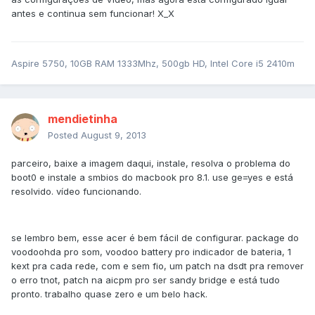
antes e continua sem funcionar! X_X
Aspire 5750, 10GB RAM 1333Mhz, 500gb HD, Intel Core i5 2410m
mendietinha
Posted
August 9, 2013
parceiro, baixe a imagem daqui, instale, resolva o problema do
boot0 e instale a smbios do macbook pro 8.1. use ge=yes e está
resolvido. vídeo funcionando.
se lembro bem, esse acer é bem fácil de configurar. package do
voodoohda pro som, voodoo battery pro indicador de bateria, 1
kext pra cada rede, com e sem fio, um patch na dsdt pra remover
o erro tnot, patch na aicpm pro ser sandy bridge e está tudo
pronto. trabalho quase zero e um belo hack.