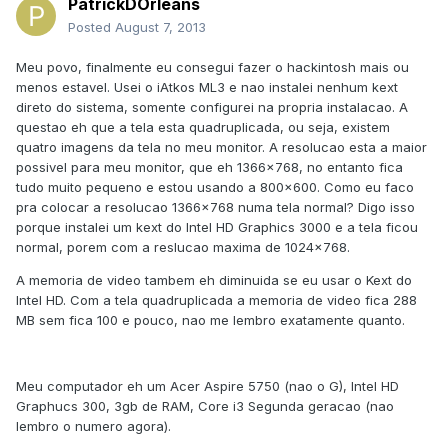
PatrickDOrleans
Posted
August 7, 2013
Meu povo, finalmente eu consegui fazer o hackintosh mais ou
menos estavel. Usei o iAtkos ML3 e nao instalei nenhum kext
direto do sistema, somente configurei na propria instalacao. A
questao eh que a tela esta quadruplicada, ou seja, existem
quatro imagens da tela no meu monitor. A resolucao esta a maior
possivel para meu monitor, que eh 1366x768, no entanto fica
tudo muito pequeno e estou usando a 800x600. Como eu faco
pra colocar a resolucao 1366x768 numa tela normal? Digo isso
porque instalei um kext do Intel HD Graphics 3000 e a tela ficou
normal, porem com a reslucao maxima de 1024x768.
A memoria de video tambem eh diminuida se eu usar o Kext do
Intel HD. Com a tela quadruplicada a memoria de video fica 288
MB sem fica 100 e pouco, nao me lembro exatamente quanto.
Meu computador eh um Acer Aspire 5750 (nao o G), Intel HD
Graphucs 300, 3gb de RAM, Core i3 Segunda geracao (nao
lembro o numero agora).