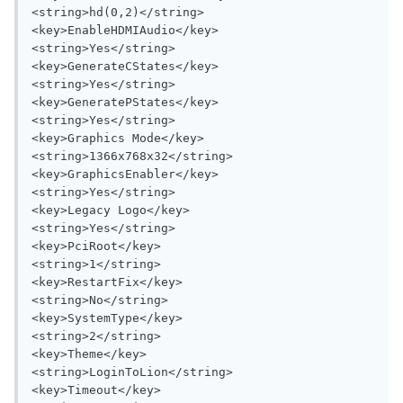
<string>hd(0,2)</string>

<key>EnableHDMIAudio</key>

<string>Yes</string>

<key>GenerateCStates</key>

<string>Yes</string>

<key>GeneratePStates</key>

<string>Yes</string>

<key>Graphics Mode</key>

<string>1366x768x32</string>

<key>GraphicsEnabler</key>

<string>Yes</string>

<key>Legacy Logo</key>

<string>Yes</string>

<key>PciRoot</key>

<string>1</string>

<key>RestartFix</key>

<string>No</string>

<key>SystemType</key>

<string>2</string>

<key>Theme</key>

<string>LoginToLion</string>

<key>Timeout</key>
