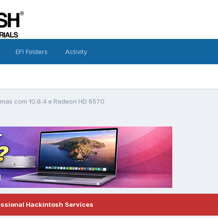
EFI Folders
Activity
emas com 10.8.4 e Radeon HD 6570
essional Hackintosh Services