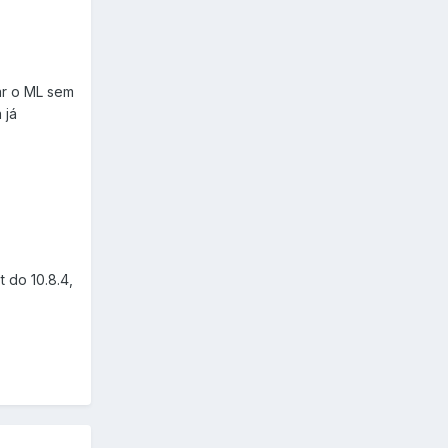
lar o ML sem
 já
 do 10.8.4,