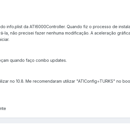
do info.plist da ATI6000Controller. Quando fiz o processo de insta
á-la, não precisei fazer nenhuma modificação. A aceleração gráfica
ciar.
eçam quando faço combo updates.
ilizar no 10.8. Me recomendaram utilizar "ATIConfig=TURKS" no boot
ente