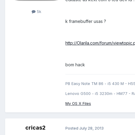
5k
k framebuffer usas ?
http://Olarila.com/forum/viewtopi
bom hack
PB Easy Note TM 86 - i5 430 M - H5
Lenovo G500 - i5 3230m - HM77 - R
My OS X Files
cricas2
Posted
July 28, 2013