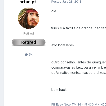
artur-pt
Posted
July 28, 2013
olá
turks é a familia da gráfica.. não 
Retired
axo bom leres..
5k
outro conselho.. antes de qualque
comparavas as kext para ver o k e
qe/ci nativamente.. mas se o dizes..
bom hack
PB Easy Note TM 86 - i5 430 M - H5