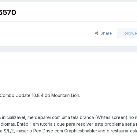
 6570
Share
Followe
 Combo Update 10.8.4 do Mountain Lion.
B inicializável, me deparei com uma tela branca (Whites screen) n
diomas. Então li em tutoriais que para resolver este problema seria
a S/L/E, iniciar o Pen Drive com GraphicsEnabler=no e restaurar est