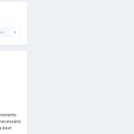
rs
0
o momento
 necessário
a kext