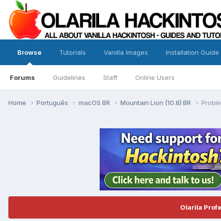
Browse
Tutorials
Vanilla Images
Installation Guide
Forums
Guidelines
Staff
Online Users
Home
Português
macOS BR
Mountain Lion (10.8) BR
Probl
Olarila Prof