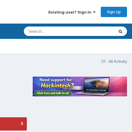
Sign Up
Existing user? Sign In
All Activity