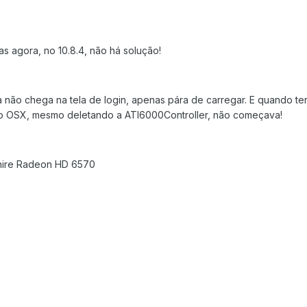
as agora, no 10.8.4, não há solução!
a não chega na tela de login, apenas pára de carregar. E quando tent
 do OSX, mesmo deletando a ATI6000Controller, não começava!
hire Radeon HD 6570