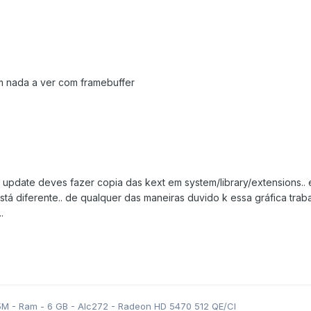
tem nada a ver com framebuffer
r update deves fazer copia das kext em system/library/extensions..
stá diferente.. de qualquer das maneiras duvido k essa gráfica tra
.
5M - Ram - 6 GB - Alc272 - Radeon HD 5470 512 QE/CI