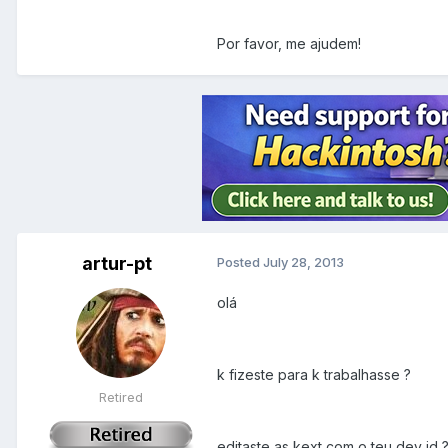
Por favor, me ajudem!
artur-pt
Posted
July 28, 2013
olá
k fizeste para k trabalhasse ?
Retired
editaste as kext com o teu dev id 