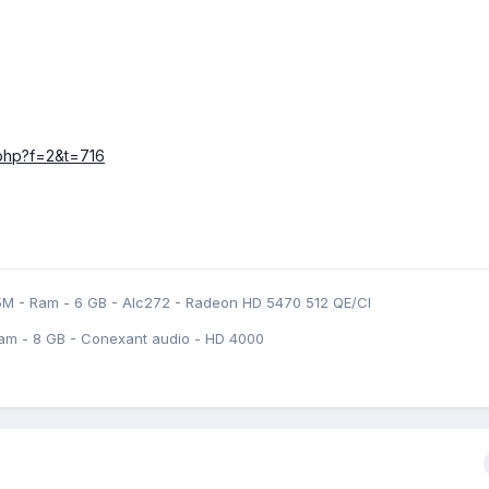
c.php?f=2&t=716
5M - Ram - 6 GB - Alc272 - Radeon HD 5470 512 QE/CI
am - 8 GB - Conexant audio - HD 4000