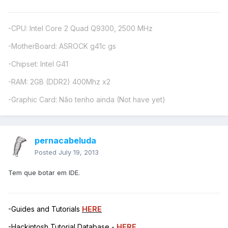
-CPU: Intel Core 2 Quad Q9300, 2500 MHz
-MotherBoard: ASROCK g41c gs
-Chipset: Intel G41
-RAM: 2GB (DDR2) 400Mhz x2
-Graphic Card: Não tenho ainda (Not have yet)
pernacabeluda
Posted
July 19, 2013
Tem que botar em IDE.
-Guides and Tutorials
HERE
-Hackintosh Tutorial Database -
HERE