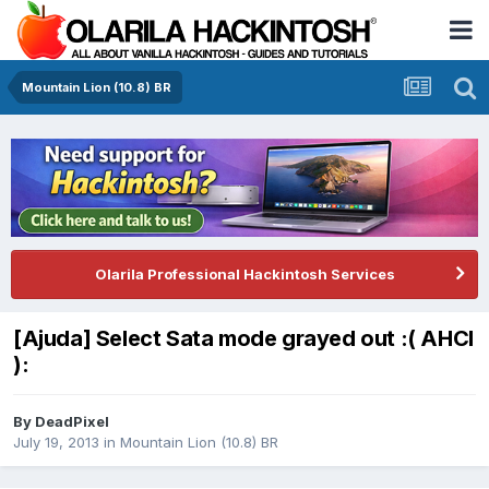
Mountain Lion (10.8) BR
Olarila Professional Hackintosh Services
[Ajuda] Select Sata mode grayed out :( AHCI
):
By
DeadPixel
July 19, 2013
in
Mountain Lion (10.8) BR