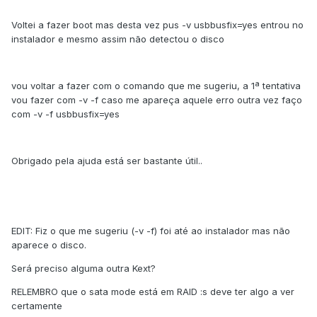
Voltei a fazer boot mas desta vez pus -v usbbusfix=yes entrou no
instalador e mesmo assim não detectou o disco
vou voltar a fazer com o comando que me sugeriu, a 1ª tentativa
vou fazer com -v -f caso me apareça aquele erro outra vez faço
com -v -f usbbusfix=yes
Obrigado pela ajuda está ser bastante útil..
EDIT: Fiz o que me sugeriu (-v -f) foi até ao instalador mas não
aparece o disco.
Será preciso alguma outra Kext?
RELEMBRO que o sata mode está em RAID :s deve ter algo a ver
certamente