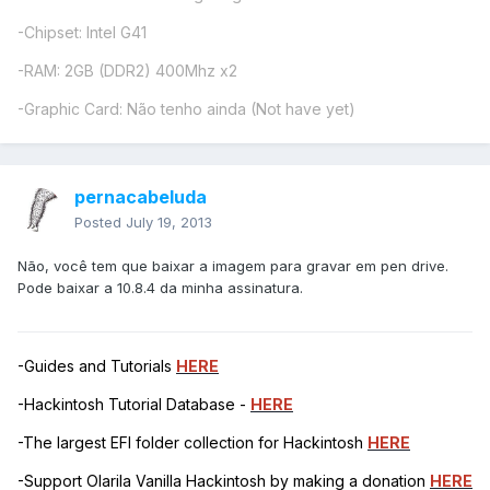
-Chipset: Intel G41
-RAM: 2GB (DDR2) 400Mhz x2
-Graphic Card: Não tenho ainda (Not have yet)
pernacabeluda
Posted
July 19, 2013
Não, você tem que baixar a imagem para gravar em pen drive.
Pode baixar a 10.8.4 da minha assinatura.
-Guides and Tutorials
HERE
-Hackintosh Tutorial Database -
HERE
-The largest EFI folder collection for Hackintosh
HERE
-Support Olarila Vanilla Hackintosh by making a donation
HERE