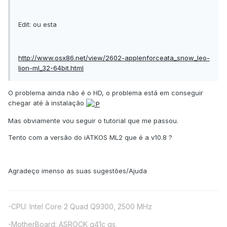
Edit: ou esta
http://www.osx86.net/view/2602-applenforceata_snow_leo-
lion-ml_32-64bit.html
O problema ainda não é o HD, o problema está em conseguir
chegar até à instalação
Mas obviamente vou seguir o tutorial que me passou.
Tento com a versão do iATKOS ML2 que é a v10.8 ?
Agradeço imenso as suas sugestões/Ajuda
-CPU: Intel Core 2 Quad Q9300, 2500 MHz
-MotherBoard: ASROCK g41c gs