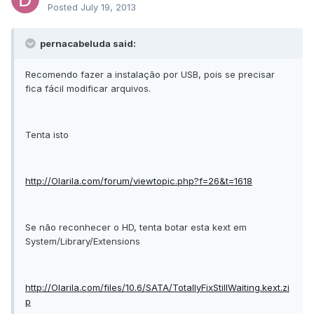
Posted
July 19, 2013
pernacabeluda said:
Recomendo fazer a instalação por USB, pois se precisar
fica fácil modificar arquivos.
Tenta isto
http://Olarila.com/forum/viewtopic.php?f=26&t=1618
Se não reconhecer o HD, tenta botar esta kext em
System/Library/Extensions
http://Olarila.com/files/10.6/SATA/TotallyFixStillWaiting.kext.zi
p