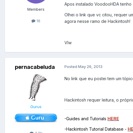
Apos instalado VoodooHDA tenho q
Members
Olhei o link que vc citou, reque
16
agora nesse ramo de Hackintosh!
Vlw
pernacabeluda
Posted
May 26, 2013
No link que eu postei tem um tóp
Hackintosh requer leitura, o própri
Gurus
-Guides and Tutorials
HERE
-Hackintosh Tutorial Database -
H
4.9k