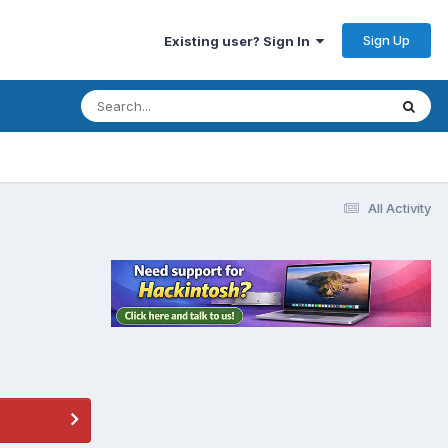
Sign Up
Existing user? Sign In
All Activity