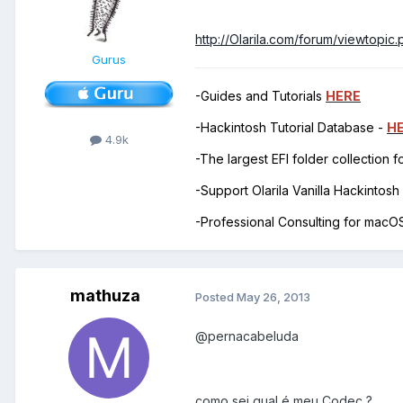
http://Olarila.com/forum/viewtopic
Gurus
-Guides and Tutorials
HERE
-Hackintosh Tutorial Database -
H
4.9k
-The largest EFI folder collection 
-Support Olarila Vanilla Hackintos
-Professional Consulting for mac
mathuza
Posted
May 26, 2013
@pernacabeluda
como sei qual é meu Codec ?