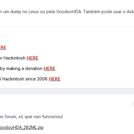
zer um dump no Linux ou pela VoodooHDA. Também pode usar o Aid
ERE
for Hackintosh
HERE
h by making a donation
HERE
OS Hackintosh since 2006
HERE
o forum, só que nao funcionou!
io/VoodooHDA_282ML.zip