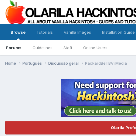
Browse
Tutorials
Vanilla Images
Installation Guide
Forums
Guidelines
Staff
Online Users
Home
Português
Discussão geral
PackardBell BV iMedia
Olarila Prof