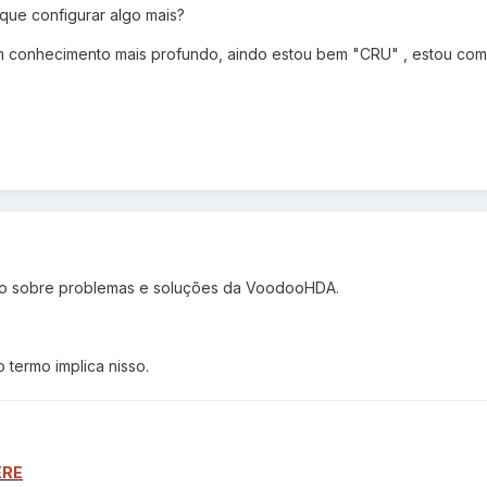
ue configurar algo mais?
r um conhecimento mais profundo, aindo estou bem "CRU" , estou c
ico sobre problemas e soluções da VoodooHDA.
o termo implica nisso.
ERE