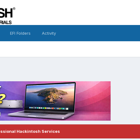
EFI Folders
Activity
essional Hackintosh Services