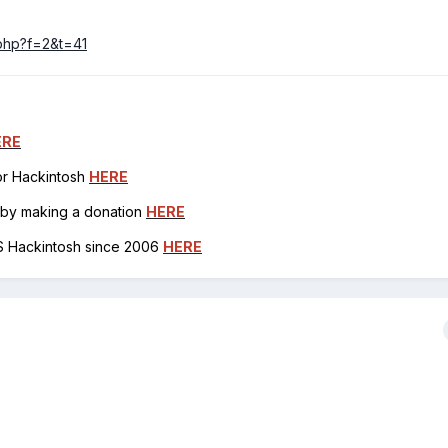
.php?f=2&t=41
ERE
for Hackintosh
HERE
h by making a donation
HERE
OS Hackintosh since 2006
HERE