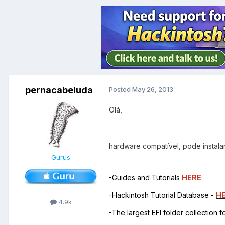
pernacabeluda
Posted
May 26, 2013
Olá,
hardware compatível, pode instalar
Gurus
-Guides and Tutorials
HERE
-Hackintosh Tutorial Database -
H
4.9k
-The largest EFI folder collection 