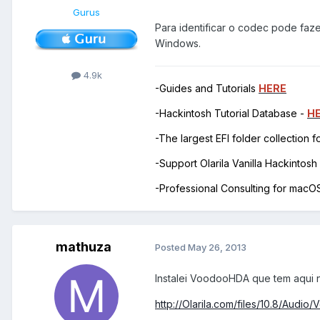
Gurus
Para identificar o codec pode fa
Windows.
4.9k
-Guides and Tutorials
HERE
-Hackintosh Tutorial Database -
H
-The largest EFI folder collection 
-Support Olarila Vanilla Hackintos
-Professional Consulting for mac
mathuza
Posted
May 26, 2013
Instalei VoodooHDA que tem aqui n
http://Olarila.com/files/10.8/Aud