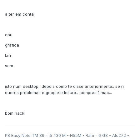
a ter em conta
cpu
grafica
lan
som
isto num desktop.. depois como te disse anteriormente.. se n
queres problemas e google e leitura.. compras 1 mac...
bom hack
PB Easy Note TM 86 - i5 430 M - H55M - Ram - 6 GB - Alc272 -