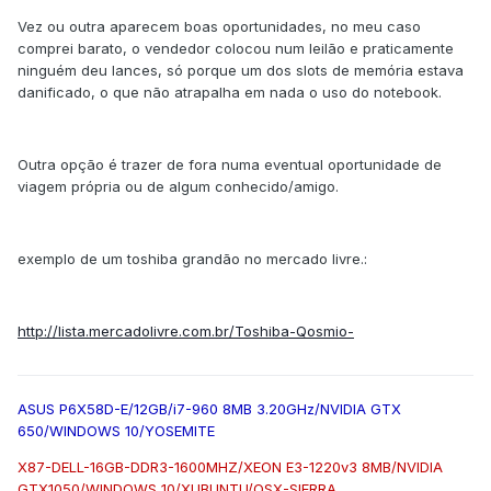
Vez ou outra aparecem boas oportunidades, no meu caso
comprei barato, o vendedor colocou num leilão e praticamente
ninguém deu lances, só porque um dos slots de memória estava
danificado, o que não atrapalha em nada o uso do notebook.
Outra opção é trazer de fora numa eventual oportunidade de
viagem própria ou de algum conhecido/amigo.
exemplo de um toshiba grandão no mercado livre.:
http://lista.mercadolivre.com.br/Toshiba-Qosmio-
ASUS P6X58D-E/12GB/i7-960 8MB 3.20GHz/NVIDIA GTX
650/WINDOWS 10/YOSEMITE
X87-DELL-16GB-DDR3-1600MHZ/XEON E3-1220v3 8MB/NVIDIA
GTX1050/WINDOWS 10/XUBUNTU/OSX-SIERRA