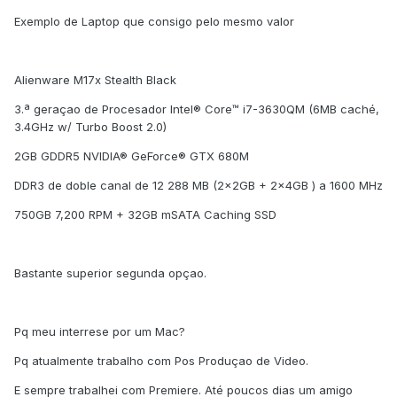
Exemplo de Laptop que consigo pelo mesmo valor
Alienware M17x Stealth Black
3.ª geraçao de Procesador Intel® Core™ i7-3630QM (6MB caché,
3.4GHz w/ Turbo Boost 2.0)
2GB GDDR5 NVIDIA® GeForce® GTX 680M
DDR3 de doble canal de 12 288 MB (2x2GB + 2x4GB ) a 1600 MHz
750GB 7,200 RPM + 32GB mSATA Caching SSD
Bastante superior segunda opçao.
Pq meu interrese por um Mac?
Pq atualmente trabalho com Pos Produçao de Video.
E sempre trabalhei com Premiere. Até poucos dias um amigo