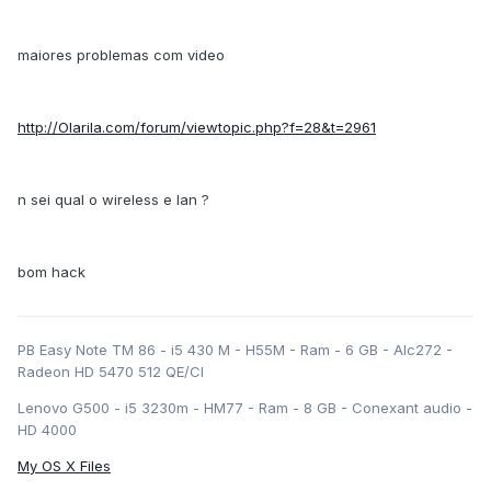
maiores problemas com video
http://Olarila.com/forum/viewtopic.php?f=28&t=2961
n sei qual o wireless e lan ?
bom hack
PB Easy Note TM 86 - i5 430 M - H55M - Ram - 6 GB - Alc272 -
Radeon HD 5470 512 QE/CI
Lenovo G500 - i5 3230m - HM77 - Ram - 8 GB - Conexant audio -
HD 4000
My OS X Files