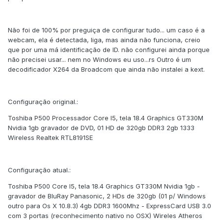
Não foi de 100% por preguiça de configurar tudo... um caso é a
webcam, ela é detectada, liga, mas ainda não funciona, creio
que por uma má identificação de ID. não configurei ainda porque
não precisei usar... nem no Windows eu uso...rs Outro é um
decodificador X264 da Broadcom que ainda não instalei a kext.
Configuração original.:
Toshiba P500 Processador Core I5, tela 18.4 Graphics GT330M
Nvidia 1gb gravador de DVD, 01 HD de 320gb DDR3 2gb 1333
Wireless Realtek RTL8191SE
Configuração atual.:
Toshiba P500 Core I5, tela 18.4 Graphics GT330M Nvidia 1gb -
gravador de BluRay Panasonic, 2 HDs de 320gb (01 p/ Windows
outro para Os X 10.8.3) 4gb DDR3 1600Mhz - ExpressCard USB 3.0
com 3 portas (reconhecimento nativo no OSX) Wireles Atheros