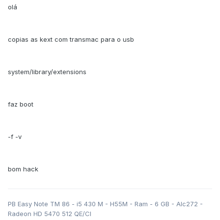
olá
copias as kext com transmac para o usb
system/library/extensions
faz boot
-f -v
bom hack
PB Easy Note TM 86 - i5 430 M - H55M - Ram - 6 GB - Alc272 -
Radeon HD 5470 512 QE/CI