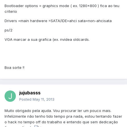
Bootloader options = graphics mode ( ex. 1280x800 ) fica ao teu
criterio
Drivers =main hardwere =SATA/IDE=ahci sata=non-ahcisata
ps/2
VGA marcar a sua grafica (ex. nvidea oldcards.
Boa sorte !!
jujubasss
Posted
May 11, 2013
Muito obrigado pela ajuda. Vou procurar ler um pouco mais.
Infelizmente não tenho tido tempo pra nada, estou tentando fazer
o hack no tempo off do trabalho e entendo que sem dedicação