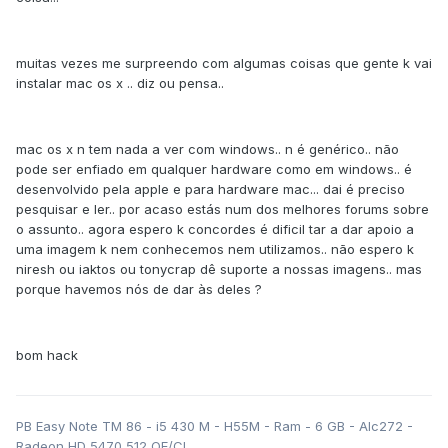
muitas vezes me surpreendo com algumas coisas que gente k vai
instalar mac os x .. diz ou pensa..
mac os x n tem nada a ver com windows.. n é genérico.. não
pode ser enfiado em qualquer hardware como em windows.. é
desenvolvido pela apple e para hardware mac... dai é preciso
pesquisar e ler.. por acaso estás num dos melhores forums sobre
o assunto.. agora espero k concordes é dificil tar a dar apoio a
uma imagem k nem conhecemos nem utilizamos.. não espero k
niresh ou iaktos ou tonycrap dê suporte a nossas imagens.. mas
porque havemos nós de dar às deles ?
bom hack
PB Easy Note TM 86 - i5 430 M - H55M - Ram - 6 GB - Alc272 -
Radeon HD 5470 512 QE/CI