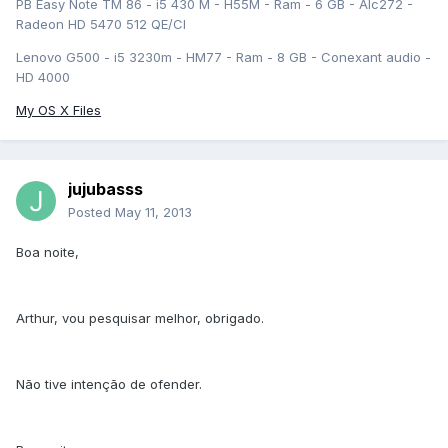
PB Easy Note TM 86 - i5 430 M - H55M - Ram - 6 GB - Alc272 -
Radeon HD 5470 512 QE/CI
Lenovo G500 - i5 3230m - HM77 - Ram - 8 GB - Conexant audio -
HD 4000
My OS X Files
jujubasss
Posted
May 11, 2013
Boa noite,
Arthur, vou pesquisar melhor, obrigado.
Não tive intenção de ofender.