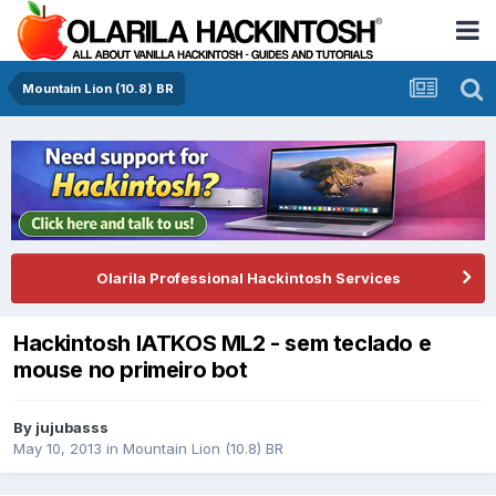
Mountain Lion (10.8) BR
Olarila Professional Hackintosh Services
Hackintosh IATKOS ML2 - sem teclado e
mouse no primeiro bot
By
jujubasss
May 10, 2013
in
Mountain Lion (10.8) BR