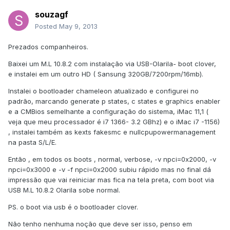
souzagf
Posted
May 9, 2013
Prezados companheiros.
Baixei um M.L 10.8.2 com instalação via USB-Olarila- boot clover,
e instalei em um outro HD ( Sansung 320GB/7200rpm/16mb).
Instalei o bootloader chameleon atualizado e configurei no
padrão, marcando generate p states, c states e graphics enabler
e a CMBios semelhante a configuração do sistema, iMac 11,1 (
veja que meu processador é i7 1366- 3.2 GBhz) e o iMac i7 -1156)
, instalei também as kexts fakesmc e nullcpupowermanagement
na pasta S/L/E.
Então , em todos os boots , normal, verbose, -v npci=0x2000, -v
npci=0x3000 e -v -f npci=0x2000 subiu rápido mas no final dá
impressão que vai reiniciar mas fica na tela preta, com boot via
USB M.L 10.8.2 Olarila sobe normal.
PS. o boot via usb é o bootloader clover.
Não tenho nenhuma noção que deve ser isso, penso em