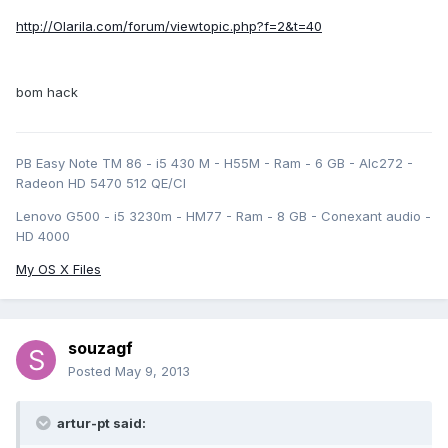
http://Olarila.com/forum/viewtopic.php?f=2&t=40
bom hack
PB Easy Note TM 86 - i5 430 M - H55M - Ram - 6 GB - Alc272 -
Radeon HD 5470 512 QE/CI
Lenovo G500 - i5 3230m - HM77 - Ram - 8 GB - Conexant audio -
HD 4000
My OS X Files
souzagf
Posted
May 9, 2013
artur-pt said: