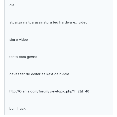
olá
atualiza na tua assinatura teu hardware... video
sim é video
tenta com ge=no
deves ter de editar as kext da nvidia
http://Olarila.com/forum/viewtopic.php?f=2&t=40
bom hack