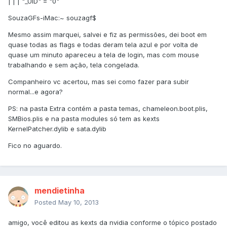
| | | "_UID" = "0"
SouzaGFs-iMac:~ souzagf$
Mesmo assim marquei, salvei e fiz as permissões, dei boot em
quase todas as flags e todas deram tela azul e por volta de
quase um minuto apareceu a tela de login, mas com mouse
trabalhando e sem ação, tela congelada.
Companheiro vc acertou, mas sei como fazer para subir
normal...e agora?
PS: na pasta Extra contém a pasta temas, chameleon.boot.plis,
SMBios.plis e na pasta modules só tem as kexts
KernelPatcher.dylib e sata.dylib
Fico no aguardo.
mendietinha
Posted
May 10, 2013
amigo, você editou as kexts da nvidia conforme o tópico postado