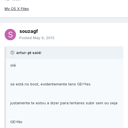
My OS X Files
souzagf
Posted
May 9, 2013
artur-pt said:
olá
se está no boot, evidentemente tens GE=Yes
justamente te estou a dizer para tentares subir sem ou seja
GE=No