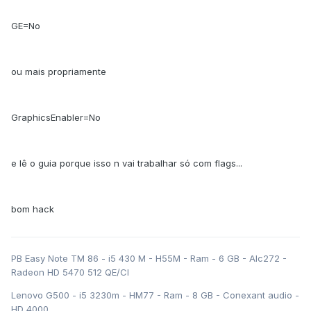
GE=No
ou mais propriamente
GraphicsEnabler=No
e lê o guia porque isso n vai trabalhar só com flags...
bom hack
PB Easy Note TM 86 - i5 430 M - H55M - Ram - 6 GB - Alc272 -
Radeon HD 5470 512 QE/CI
Lenovo G500 - i5 3230m - HM77 - Ram - 8 GB - Conexant audio -
HD 4000