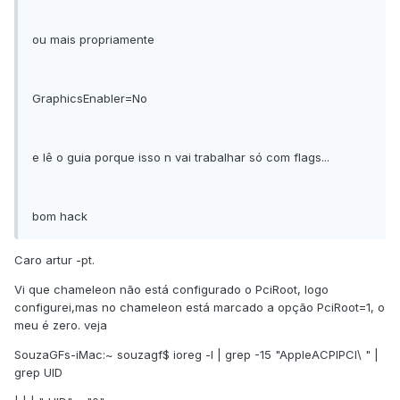
ou mais propriamente
GraphicsEnabler=No
e lê o guia porque isso n vai trabalhar só com flags...
bom hack
Caro artur -pt.
Vi que chameleon não está configurado o PciRoot, logo
configurei,mas no chameleon está marcado a opção PciRoot=1, o
meu é zero. veja
SouzaGFs-iMac:~ souzagf$ ioreg -l | grep -15 "AppleACPIPCI\ " |
grep UID