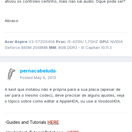
ativou os controles certinho, mais nao sai audio. Oque pode ser?
Abraco
Acer Aspire
V3-572G54S6
Proc:
I5-4210U 1,7GHZ
GPU:
NVIDIA
Geforce 840M 2048MB
MM:
8GB DDR3 - El Capitan 10.11.3
pernacabeluda
Posted
May 9, 2013
A kext que instalou não é própria para a sua placa (apesar de
ser para o mesmo codec), deve precisar de alguns ajustes, veja
o tópico sobre como editar a AppleHDA, ou use a VoodooHDA.
-Guides and Tutorials
HERE