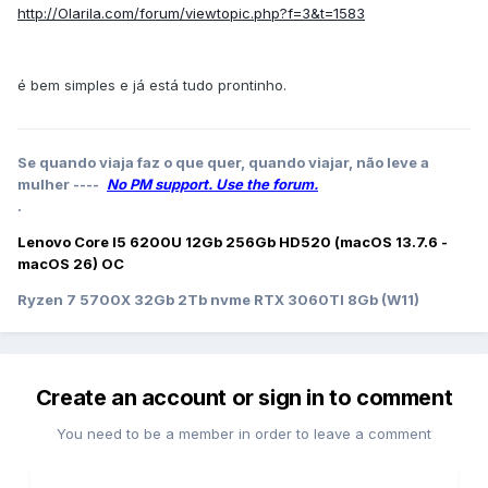
http://Olarila.com/forum/viewtopic.php?f=3&t=1583
é bem simples e já está tudo prontinho.
Se quando viaja faz o que quer, quando viajar, não leve a
mulher ----
No PM support. Use the forum.
.
Lenovo Core I5 6200U 12Gb 256Gb HD520 (macOS 13.7.6 -
macOS 26) OC
Ryzen 7 5700X 32Gb 2Tb nvme RTX 3060TI 8Gb (W11)
Create an account or sign in to comment
You need to be a member in order to leave a comment