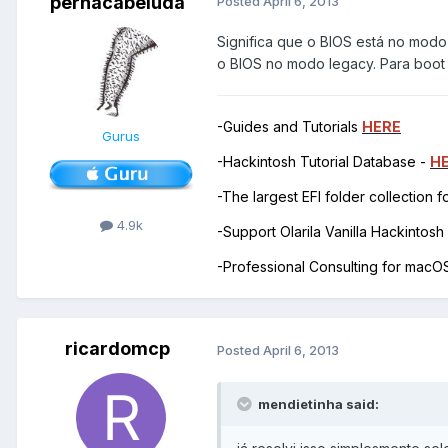
pernacabeluda
Posted
April 6, 2013
Significa que o BIOS está no modo
o BIOS no modo legacy. Para boot U
-Guides and Tutorials
HERE
Gurus
-Hackintosh Tutorial Database -
H
-The largest EFI folder collection 
4.9k
-Support Olarila Vanilla Hackintos
-Professional Consulting for mac
ricardomcp
Posted
April 6, 2013
mendietinha said: