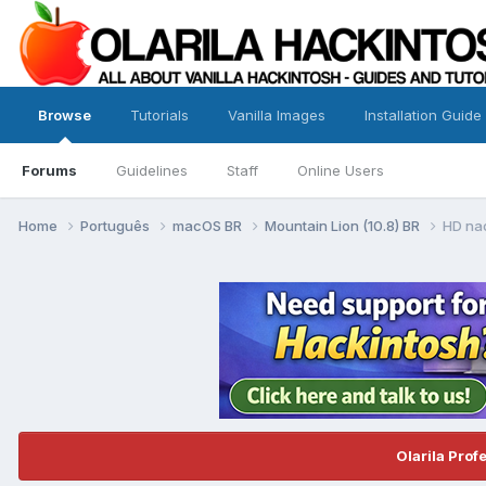
Browse
Tutorials
Vanilla Images
Installation Guide
Forums
Guidelines
Staff
Online Users
Home
Português
macOS BR
Mountain Lion (10.8) BR
HD na
Olarila Prof