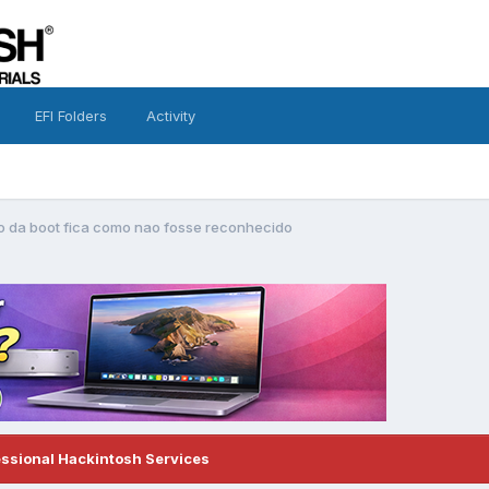
EFI Folders
Activity
o da boot fica como nao fosse reconhecido
essional Hackintosh Services