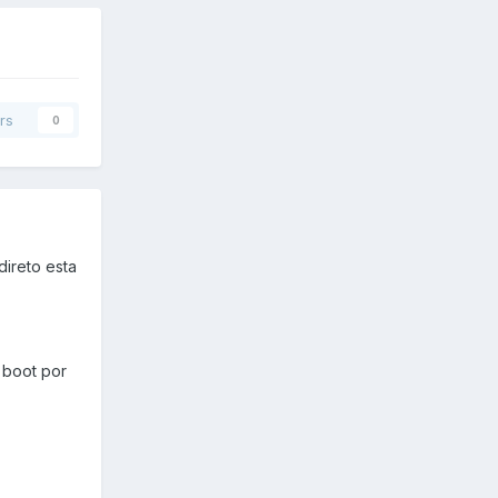
rs
0
direto esta
 boot por