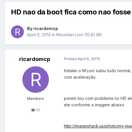
HD nao da boot fica como nao fosse
By
ricardomcp
April 6, 2013
in
Mountain Lion (10.8) BR
ricardomcp
Posted
April 6, 2013
Instalei o M.Lion subiu tudo norma
com aceleração.
porem tou com problema no HD ele
Members
ele conforme a imagem abaixo
51
http://imageshack.us/photo/my-ima