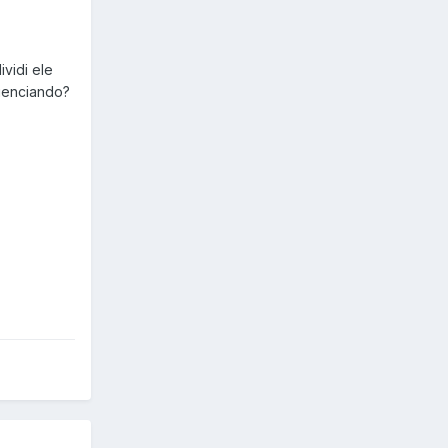
vidi ele
luenciando?