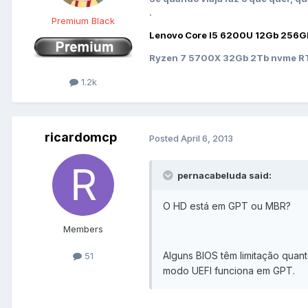
.
Premium Black
Lenovo Core I5 6200U 12Gb 256G
Ryzen 7 5700X 32Gb 2Tb nvme RT
1.2k
ricardomcp
Posted
April 6, 2013
pernacabeluda said:
O HD está em GPT ou MBR?
Members
Alguns BIOS têm limitação quan
51
modo UEFI funciona em GPT.