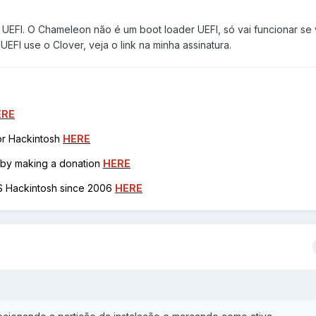
 UEFI. O Chameleon não é um boot loader UEFI, só vai funcionar se
EFI use o Clover, veja o link na minha assinatura.
ERE
for Hackintosh
HERE
h by making a donation
HERE
OS Hackintosh since 2006
HERE