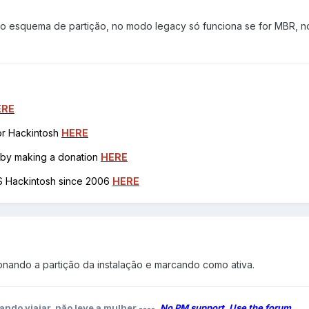
 ao esquema de partição, no modo legacy só funciona se for MBR, 
ERE
for Hackintosh
HERE
h by making a donation
HERE
OS Hackintosh since 2006
HERE
ionando a partição da instalação e marcando como ativa.
ando viajar, não leve a mulher ----
No PM support. Use the forum.