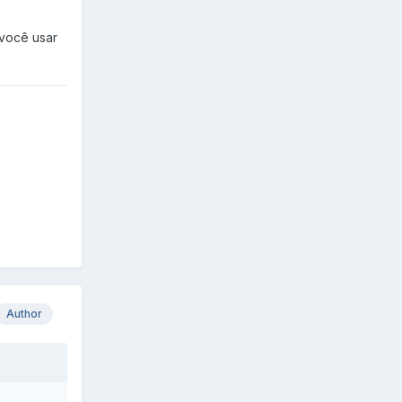
 você usar
Author