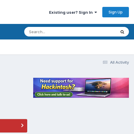
Sign Up
Existing user? Sign In
All Activity