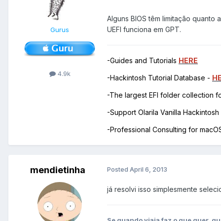
Alguns BIOS têm limitação quanto
UEFI funciona em GPT.
Gurus
-Guides and Tutorials
HERE
4.9k
-Hackintosh Tutorial Database -
H
-The largest EFI folder collection 
-Support Olarila Vanilla Hackintos
-Professional Consulting for mac
mendietinha
Posted
April 6, 2013
já resolvi isso simplesmente selec
Se quando viaja faz o que quer, qu