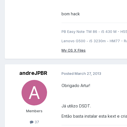
bom hack
PB Easy Note TM 86 - i5 430 M - H5
Lenovo G500 - i5 3230m - HM77 - R
My OS X Files
andreJPBR
Posted
March 27, 2013
Obrigado Artur!
Já utilizo DSDT.
Members
Então basta instalar esta kext e cr
37