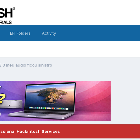
EFI Folders
Activity
8.3 meu audio ficou sinistro
essional Hackintosh Services