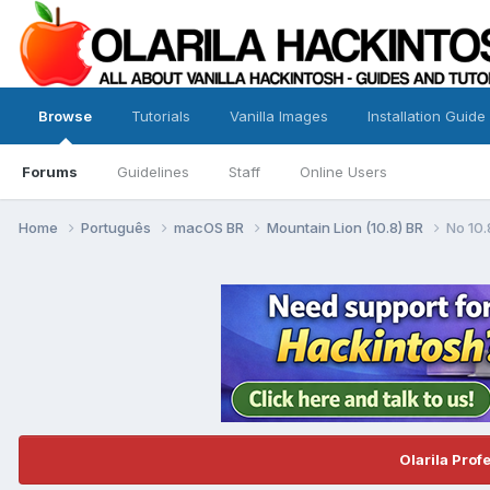
Browse
Tutorials
Vanilla Images
Installation Guide
Forums
Guidelines
Staff
Online Users
Home
Português
macOS BR
Mountain Lion (10.8) BR
No 10.
Olarila Prof