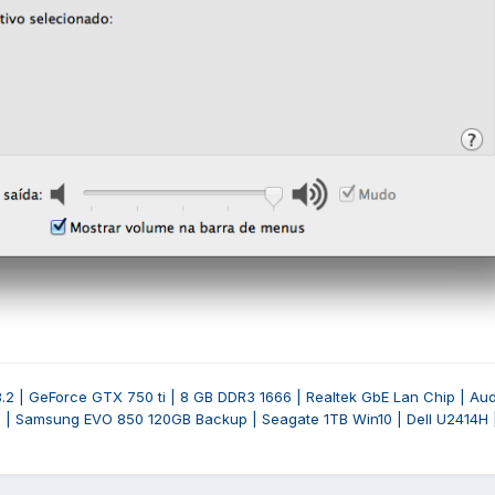
3.2 | GeForce GTX 750 ti | 8 GB DDR3 1666 | Realtek GbE Lan Chip | A
 | Samsung EVO 850 120GB Backup | Seagate 1TB Win10 | Dell U2414H