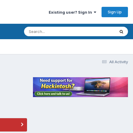
Sign Up
Existing user? Sign In
All Activity