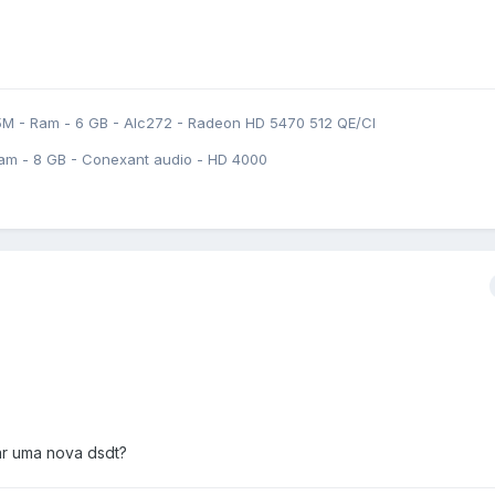
5M - Ram - 6 GB - Alc272 - Radeon HD 5470 512 QE/CI
am - 8 GB - Conexant audio - HD 4000
iar uma nova dsdt?