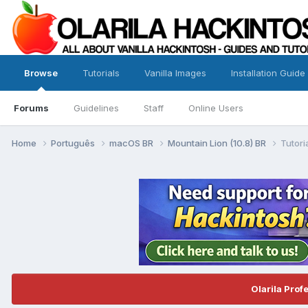
Browse
Tutorials
Vanilla Images
Installation Guide
Forums
Guidelines
Staff
Online Users
Home
Português
macOS BR
Mountain Lion (10.8) BR
Tutori
Olarila Prof