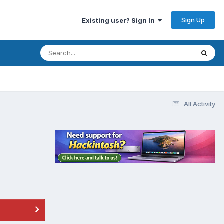
Sign Up
Existing user? Sign In
All Activity