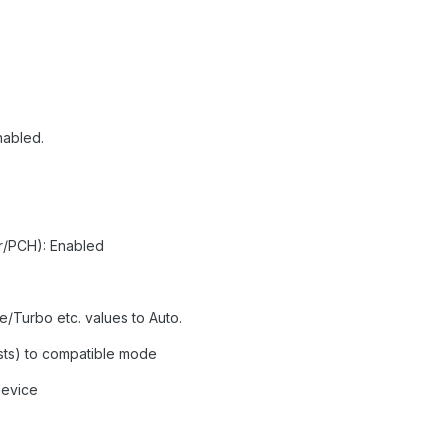
nabled.
r/PCH): Enabled
e/Turbo etc. values to Auto.
ists) to compatible mode
device