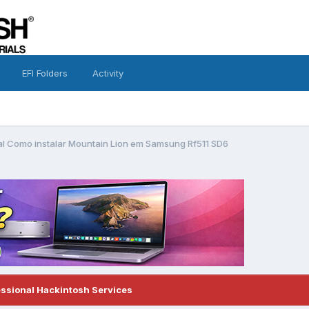
EFI Folders
Activity
al Como instalar Mountain Lion em Samsung Rf511 SD6
essional Hackintosh Services