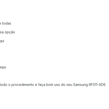
e todas
essa opção
qui
aqui.
 todo o procedimento e faça bom uso do seu Samsung RF511-SD6