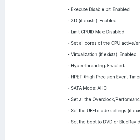
- Execute Disable bit: Enabled
- XD (if exists): Enabled
- Limit CPUID Max: Disabled
- Set all cores of the CPU active/e
- Virtualization (if exists): Enabled
- Hyper-threading: Enabled.
- HPET (High Precision Event Time
- SATA Mode: AHCI
- Set all the Overclock/Performanc
- Set the UEFI mode settings (if ex
- Set the boot to DVD or BlueRay 