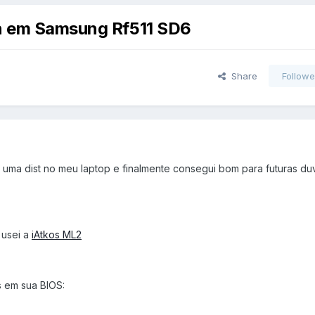
on em Samsung Rf511 SD6
Share
Followe
ar uma dist no meu laptop e finalmente consegui bom para futuras du
 usei a
iAtkos ML2
s em sua BIOS: