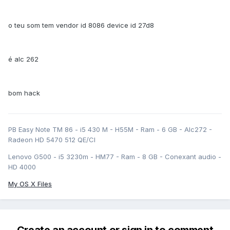
o teu som tem vendor id 8086 device id 27d8
é alc 262
bom hack
PB Easy Note TM 86 - i5 430 M - H55M - Ram - 6 GB - Alc272 -
Radeon HD 5470 512 QE/CI
Lenovo G500 - i5 3230m - HM77 - Ram - 8 GB - Conexant audio -
HD 4000
My OS X Files