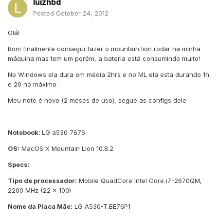
luizhbd
Posted
October 24, 2012
Olá!
Bom finalmente consegui fazer o mountain lion rodar na minha
máquina mas tem um porém, a bateria está consumindo muito!
No Windows ela dura em média 2hrs e no ML ela esta durando 1h
e 20 no máximo.
Meu note é novo (2 meses de uso), segue as configs dele:
Notebook:
LG a530 7676
OS:
MacOS X Mountain Lion 10.8.2
Specs:
Tipo de processador:
Mobile QuadCore Intel Core i7-2670QM,
2200 MHz (22 x 100)
Nome da Placa Mãe:
LG A530-T.BE76P1