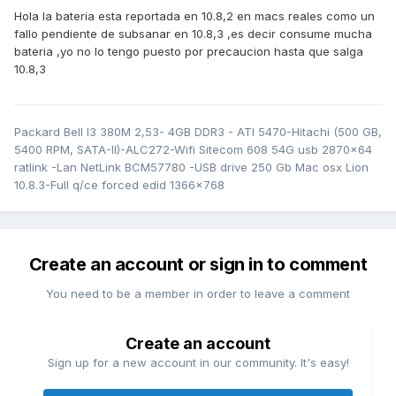
Hola la bateria esta reportada en 10.8,2 en macs reales como un
fallo pendiente de subsanar en 10.8,3 ,es decir consume mucha
bateria ,yo no lo tengo puesto por precaucion hasta que salga
10.8,3
Packard Bell I3 380M 2,53- 4GB DDR3 - ATI 5470-Hitachi (500 GB,
5400 RPM, SATA-II)-ALC272-Wifi Sitecom 608 54G usb 2870x64
ratlink -Lan NetLink BCM57780 -USB drive 250 Gb Mac osx Lion
10.8.3-Full q/ce forced edid 1366x768
Create an account or sign in to comment
You need to be a member in order to leave a comment
Create an account
Sign up for a new account in our community. It's easy!