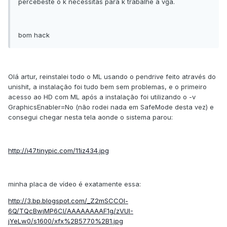
percebeste o k necessitas para k trabalhe a vga.
bom hack
Olá artur, reinstalei todo o ML usando o pendrive feito através do
unishit, a instalação foi tudo bem sem problemas, e o primeiro
acesso ao HD com ML após a instalação foi utilizando o -v
GraphicsEnabler=No (não rodei nada em SafeMode desta vez) e
consegui chegar nesta tela aonde o sistema parou:
http://i47.tinypic.com/11iz434.jpg
minha placa de vídeo é exatamente essa:
http://3.bp.blogspot.com/_Z2mSCCOl-
6Q/TQcBwjMP6CI/AAAAAAAAF1g/zVUI-
jYeLw0/s1600/xfx%2B5770%2B1.jpg