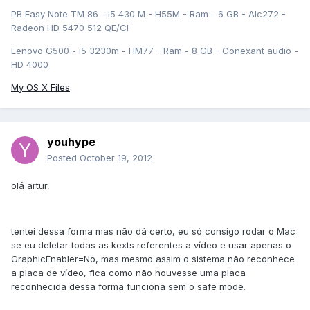
PB Easy Note TM 86 - i5 430 M - H55M - Ram - 6 GB - Alc272 -
Radeon HD 5470 512 QE/CI
Lenovo G500 - i5 3230m - HM77 - Ram - 8 GB - Conexant audio -
HD 4000
My OS X Files
youhype
Posted
October 19, 2012
olá artur,
tentei dessa forma mas não dá certo, eu só consigo rodar o Mac
se eu deletar todas as kexts referentes a vídeo e usar apenas o
GraphicEnabler=No, mas mesmo assim o sistema não reconhece
a placa de vídeo, fica como não houvesse uma placa
reconhecida dessa forma funciona sem o safe mode.