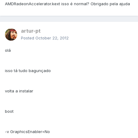
AMDRadeonAccelerator.kext isso é normal? Obrigado pela ajuda
artur-pt
Posted
October 22, 2012
olá
isso tá tudo bagunçado
volta a instalar
boot
-v GraphicsEnabler=No