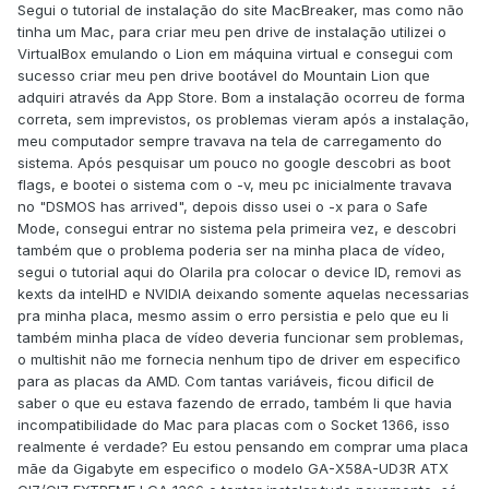
Segui o tutorial de instalação do site MacBreaker, mas como não
tinha um Mac, para criar meu pen drive de instalação utilizei o
VirtualBox emulando o Lion em máquina virtual e consegui com
sucesso criar meu pen drive bootável do Mountain Lion que
adquiri através da App Store. Bom a instalação ocorreu de forma
correta, sem imprevistos, os problemas vieram após a instalação,
meu computador sempre travava na tela de carregamento do
sistema. Após pesquisar um pouco no google descobri as boot
flags, e bootei o sistema com o -v, meu pc inicialmente travava
no "DSMOS has arrived", depois disso usei o -x para o Safe
Mode, consegui entrar no sistema pela primeira vez, e descobri
também que o problema poderia ser na minha placa de vídeo,
segui o tutorial aqui do Olarila pra colocar o device ID, removi as
kexts da intelHD e NVIDIA deixando somente aquelas necessarias
pra minha placa, mesmo assim o erro persistia e pelo que eu li
também minha placa de vídeo deveria funcionar sem problemas,
o multishit não me fornecia nenhum tipo de driver em especifico
para as placas da AMD. Com tantas variáveis, ficou dificil de
saber o que eu estava fazendo de errado, também li que havia
incompatibilidade do Mac para placas com o Socket 1366, isso
realmente é verdade? Eu estou pensando em comprar uma placa
mãe da Gigabyte em especifico o modelo GA-X58A-UD3R ATX