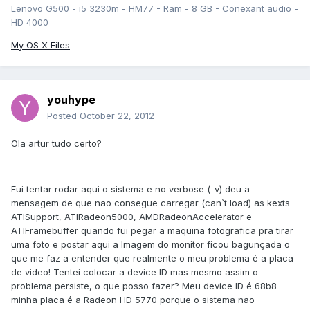
Lenovo G500 - i5 3230m - HM77 - Ram - 8 GB - Conexant audio -
HD 4000
My OS X Files
youhype
Posted
October 22, 2012
Ola artur tudo certo?
Fui tentar rodar aqui o sistema e no verbose (-v) deu a
mensagem de que nao consegue carregar (can`t load) as kexts
ATISupport, ATIRadeon5000, AMDRadeonAccelerator e
ATIFramebuffer quando fui pegar a maquina fotografica pra tirar
uma foto e postar aqui a Imagem do monitor ficou bagunçada o
que me faz a entender que realmente o meu problema é a placa
de video! Tentei colocar a device ID mas mesmo assim o
problema persiste, o que posso fazer? Meu device ID é 68b8
minha placa é a Radeon HD 5770 porque o sistema nao