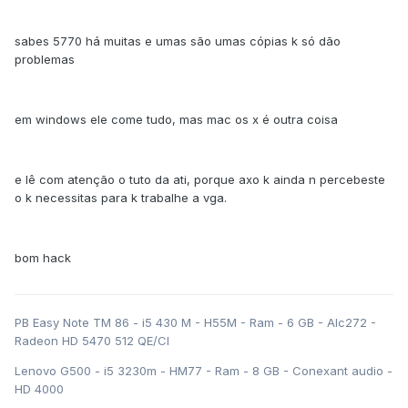
sabes 5770 há muitas e umas são umas cópias k só dão
problemas
em windows ele come tudo, mas mac os x é outra coisa
e lê com atenção o tuto da ati, porque axo k ainda n percebeste
o k necessitas para k trabalhe a vga.
bom hack
PB Easy Note TM 86 - i5 430 M - H55M - Ram - 6 GB - Alc272 -
Radeon HD 5470 512 QE/CI
Lenovo G500 - i5 3230m - HM77 - Ram - 8 GB - Conexant audio -
HD 4000