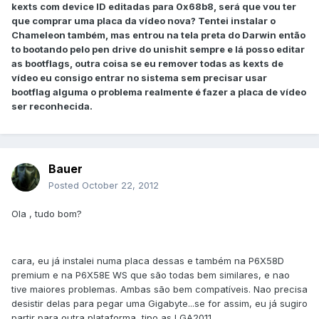
kexts com device ID editadas para 0x68b8, será que vou ter
que comprar uma placa da vídeo nova? Tentei instalar o
Chameleon também, mas entrou na tela preta do Darwin então
to bootando pelo pen drive do unishit sempre e lá posso editar
as bootflags, outra coisa se eu remover todas as kexts de
vídeo eu consigo entrar no sistema sem precisar usar
bootflag alguma o problema realmente é fazer a placa de vídeo
ser reconhecida.
Bauer
Posted
October 22, 2012
Ola , tudo bom?
cara, eu já instalei numa placa dessas e também na P6X58D
premium e na P6X58E WS que são todas bem similares, e nao
tive maiores problemas. Ambas são bem compatíveis. Nao precisa
desistir delas para pegar uma Gigabyte...se for assim, eu já sugiro
partir para outra plataforma, tipo as LGA2011