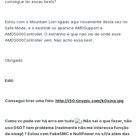
consegue ler essas kexts?
Estou com o Mountain Lion ligado aqui novamente desta vez no
Safe Mode, e o kextstat so aparece AMDSupport e
AMD5000Controller. O estranho é que nao sei de onde esse
AMD5000Controller vem. Nao acho essa kext.
Obrigado
Edit:
Consegui tirar uma foto:
http://i50.tinypic.com/k0sjna.jpg
Como vc pode ver há erro em tudo
Não sei o que fazer, não
uso DSDT tem problema (realmente não me interessa função
de sleep) ? Estou com FakeSMC e NullPower no s/l/e além das