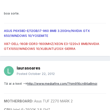
boa sorte.
ASUS P6X58D-E/12GB/i7-960 8MB 3.20GHz/NVIDIA GTX
650/WINDOWS 10/YOSEMITE
X87-DELL-16GB-DDR3-1600MHZ/XEON E3-1220v3 8MB/NVIDIA
GTX1050/WINDOWS 10/XUBUNTU/OSX-SIERRA
laurasoares
Posted
October 22, 2012
Tá ai a kext -->
http://www.mediafire.com/?hjm916cn84a8moi
MOTHERBOARD:
Asus TUF Z270 MARK 2
CPU:
Intel i5-7600K 3.8 GHZ