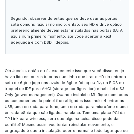
Segundo, observando então que se deve usar as portas
sata comuns (azuis) no inicio, então, seu HD e drive óptico
preferencialmente devem estar instalados nas portas SATA
azuis num primeiro momento, até voce acertar a kext
adequada e com DSDT depois.
Ola Jucelio, então eu fiz exatamente isso que você disse, eu já
havia lido em outros tutorias que tinha que tirar o HD da entrada
sata de 6gb e joga nas azuis de 3gb e foi oq eu fiz, na BIOS eu
troquei de IDE para AHCI (storage configuration) e habilitei o S3
Only (power management). Quando instalei o ML fique com todos
os componentes do painel frontal ligados isso inclui 4 entradas
USB, uma entrada para fone, uma entrada para microfone e uma
entrada eSata que são ligados na placa. Tem uma placa PCI da
TP Link para wireless, sera que alguma coisa disso pode dar
conflito? Mesmo assim vou tentar reinstalar novamente, o
engraçado é que a instalação ocorre normal e todo lugar que eu