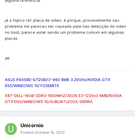
alguma referencia.
já o tópico ref. placa de video, é porque, provavelmente seu
problema me pareceu ser causado pela nao detecção do video
no boot, parece estar sendo um problema comum em algumas
placas.
att
ASUS P6X58D-E/12GB/i7-960 8MB 3.20GHz/NVIDIA GTX
650/WINDOWS 10/YOSEMITE
X87-DELL-16GB-DDR3-1600MHZ/XEON E3-1220v3 8MB/NVIDIA
GTX1050/WINDOWS 10/XUBUNTU/OSX-SIERRA
Unicornio
Posted
October 8, 2012