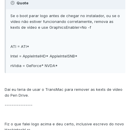
Quote
Se o boot parar logo antes de chegar no instalador, ou se o
vídeo não estiver funcionando corretamente, remova as
kexts de vídeo e use GraphicsEnabler=No -f
ATI = ATI*
Intel = AppleIntelHD* AppleIntelSNB*
nVidia = GeForce* NVDA*
Daí eu teria de usar o TransMac para remover as kexts de vídeo
do Pen Drive.
----------------
Fiz o que falei logo acima e deu certo, inclusive escrevo do novo
Hackintosh! rs