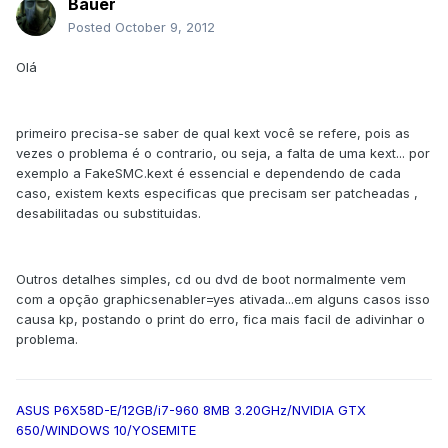
Bauer
Posted
October 9, 2012
Olá
primeiro precisa-se saber de qual kext você se refere, pois as
vezes o problema é o contrario, ou seja, a falta de uma kext... por
exemplo a FakeSMC.kext é essencial e dependendo de cada
caso, existem kexts especificas que precisam ser patcheadas ,
desabilitadas ou substituidas.
Outros detalhes simples, cd ou dvd de boot normalmente vem
com a opção graphicsenabler=yes ativada...em alguns casos isso
causa kp, postando o print do erro, fica mais facil de adivinhar o
problema.
ASUS P6X58D-E/12GB/i7-960 8MB 3.20GHz/NVIDIA GTX
650/WINDOWS 10/YOSEMITE