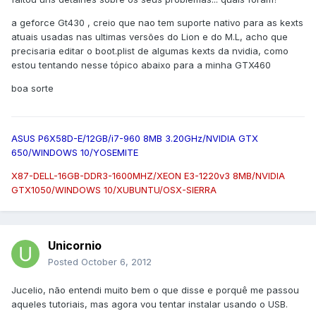
a geforce Gt430 , creio que nao tem suporte nativo para as kexts
atuais usadas nas ultimas versões do Lion e do M.L, acho que
precisaria editar o boot.plist de algumas kexts da nvidia, como
estou tentando nesse tópico abaixo para a minha GTX460
boa sorte
ASUS P6X58D-E/12GB/i7-960 8MB 3.20GHz/NVIDIA GTX
650/WINDOWS 10/YOSEMITE
X87-DELL-16GB-DDR3-1600MHZ/XEON E3-1220v3 8MB/NVIDIA
GTX1050/WINDOWS 10/XUBUNTU/OSX-SIERRA
Unicornio
Posted
October 6, 2012
Jucelio, não entendi muito bem o que disse e porquê me passou
aqueles tutoriais, mas agora vou tentar instalar usando o USB.