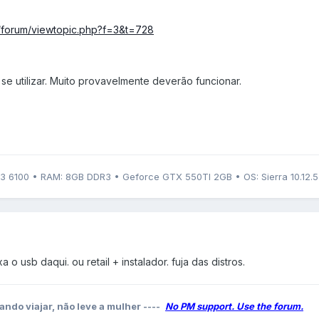
om/forum/viewtopic.php?f=3&t=728
se utilizar. Muito provavelmente deverão funcionar.
i3 6100 • RAM: 8GB DDR3 • Geforce GTX 550TI 2GB • OS: Sierra 10.12.5
 usb daqui. ou retail + instalador. fuja das distros.
ando viajar, não leve a mulher ----
No PM support. Use the forum.