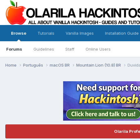
Browse
Tutorials
Vanilla Images
Installation Guide
Forums
Guidelines
Staff
Online Users
Home
Português
macOS BR
Mountain Lion (10.8) BR
Duvida
Olarila Prof