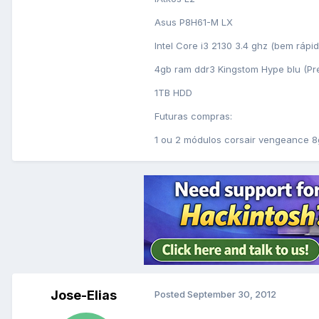
Asus P8H61-M LX
Intel Core i3 2130 3.4 ghz (bem rápido
4gb ram ddr3 Kingstom Hype blu (Pr
1TB HDD
Futuras compras:
1 ou 2 módulos corsair vengeance 
Jose-Elias
Posted
September 30, 2012