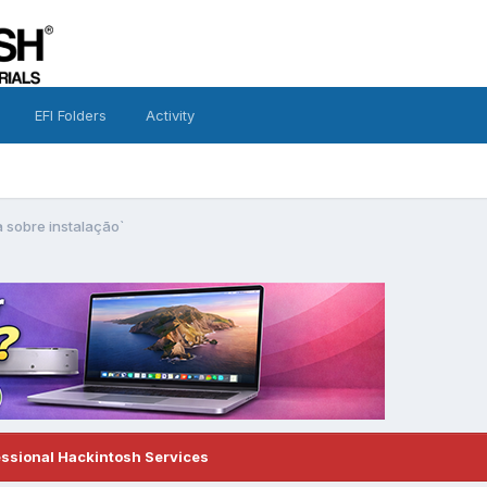
EFI Folders
Activity
 sobre instalação`
essional Hackintosh Services