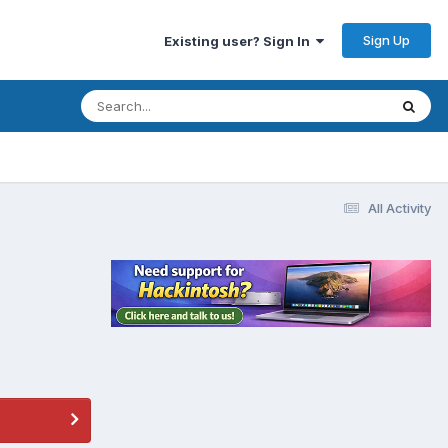
Sign Up
Existing user? Sign In
All Activity