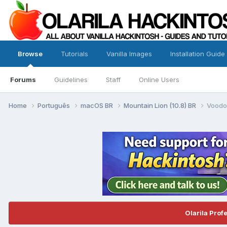
Browse
Tutorials
Vanilla Images
Installation Guide
Forums
Guidelines
Staff
Online Users
Home
Português
macOS BR
Mountain Lion (10.8) BR
Voodo
Olarila Prof