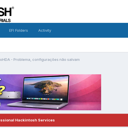
EFI Folders
Activity
oHDA - Problema, configurações não salvam
essional Hackintosh Services