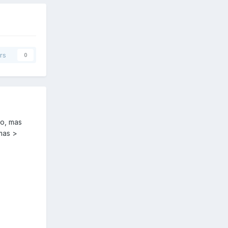
rs
0
ro, mas
mas >