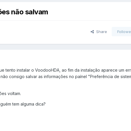
ões não salvam
Share
Followe
e tento instalar o VoodooHDA, ao fim da instalação aparece um er
 não consigo salvar as informações no paínel "Preferência de siste
ões voltam.
alguém tem alguma dica?