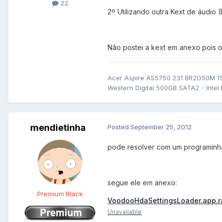
22
2º Utilizando outra Kext de áudio
Não postei a kext em anexo pois 
Acer Aspire AS5750 231 BR2G50M 15
Western Digital 500GB SATA2 - Intel
mendietinha
Posted
September 25, 2012
pode resolver com um programinha e
segue ele em anexo:
Premium Black
VoodooHdaSettingsLoader.app.r
Unavailable