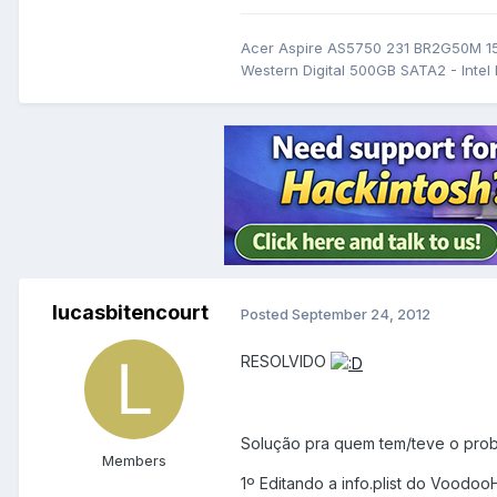
Acer Aspire AS5750 231 BR2G50M 15
Western Digital 500GB SATA2 - Intel
lucasbitencourt
Posted
September 24, 2012
RESOLVIDO
Solução pra quem tem/teve o prob
Members
1º Editando a info.plist do Voodoo