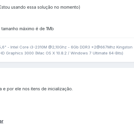
 (Estou usando essa solução no momento)
o tamanho máximo é de 1Mb
,6" - Intel Core i3-2310M @2,10Ghz - 6Gb DDR3 x2@667Mhz Kingston
 HD Graphics 3000 (Mac OS X 10.8.2 / Windows 7 Ultimate 64-Bits)
 por ele nos itens de inicialização.
ar