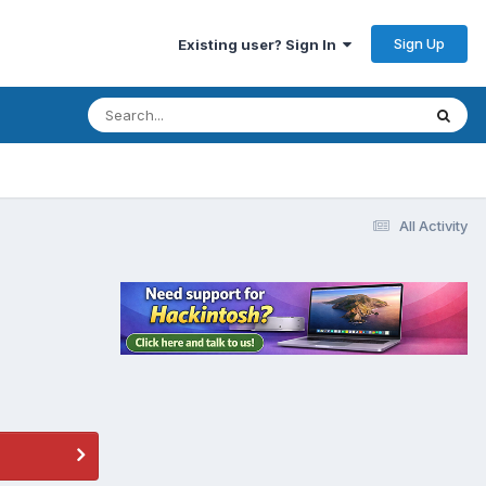
Sign Up
Existing user? Sign In
All Activity