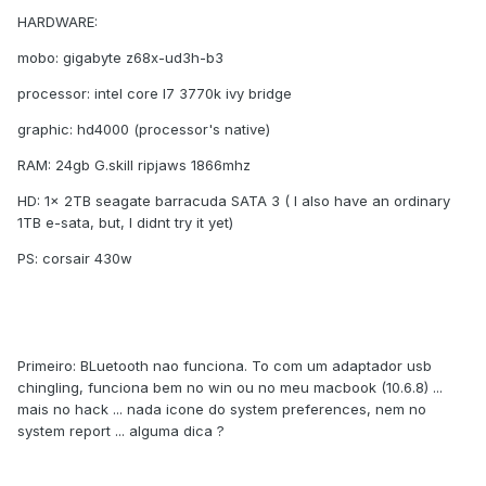
HARDWARE:
mobo: gigabyte z68x-ud3h-b3
processor: intel core I7 3770k ivy bridge
graphic: hd4000 (processor's native)
RAM: 24gb G.skill ripjaws 1866mhz
HD: 1x 2TB seagate barracuda SATA 3 ( I also have an ordinary
1TB e-sata, but, I didnt try it yet)
PS: corsair 430w
Primeiro: BLuetooth nao funciona. To com um adaptador usb
chingling, funciona bem no win ou no meu macbook (10.6.8) ...
mais no hack ... nada icone do system preferences, nem no
system report ... alguma dica ?