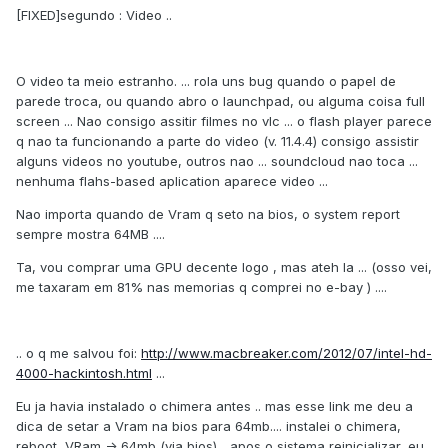
[FIXED]segundo : Video ..
O video ta meio estranho. ... rola uns bug quando o papel de
parede troca, ou quando abro o launchpad, ou alguma coisa full
screen ... Nao consigo assitir filmes no vlc ... o flash player parece
q nao ta funcionando a parte do video (v. 11.4.4) consigo assistir
alguns videos no youtube, outros nao ... soundcloud nao toca ...
nenhuma flahs-based aplication aparece video ...
Nao importa quando de Vram q seto na bios, o system report
sempre mostra 64MB ....
Ta, vou comprar uma GPU decente logo , mas ateh la ... (osso vei,
me taxaram em 81% nas memorias q comprei no e-bay ) ....
.. o q me salvou foi:
http://www.macbreaker.com/2012/07/intel-hd-
4000-hackintosh.html
...
Eu ja havia instalado o chimera antes .. mas esse link me deu a
dica de setar a Vram na bios para 64mb.... instalei o chimera,
reboot, VRam -> 64mb (via bios)... apos o sistema reinicializar, eu