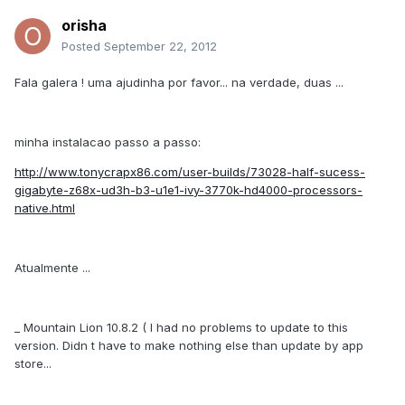
orisha
Posted
September 22, 2012
Fala galera ! uma ajudinha por favor... na verdade, duas ...
minha instalacao passo a passo:
http://www.tonycrapx86.com/user-builds/73028-half-sucess-
gigabyte-z68x-ud3h-b3-u1e1-ivy-3770k-hd4000-processors-
native.html
Atualmente ...
_ Mountain Lion 10.8.2 ( I had no problems to update to this
version. Didn t have to make nothing else than update by app
store...