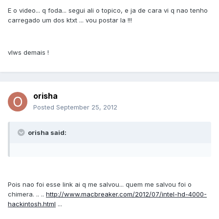
E o video... q foda... segui ali o topico, e ja de cara vi q nao tenho
carregado um dos ktxt ... vou postar la !!!
vlws demais !
orisha
Posted
September 25, 2012
orisha said:
Pois nao foi esse link ai q me salvou... quem me salvou foi o
chimera. .. ..
http://www.macbreaker.com/2012/07/intel-hd-4000-
hackintosh.html
...