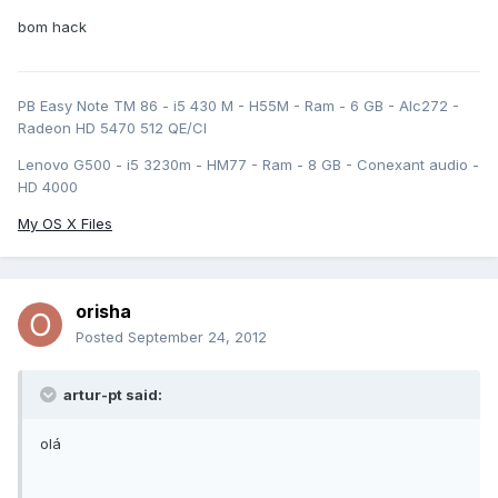
bom hack
PB Easy Note TM 86 - i5 430 M - H55M - Ram - 6 GB - Alc272 -
Radeon HD 5470 512 QE/CI
Lenovo G500 - i5 3230m - HM77 - Ram - 8 GB - Conexant audio -
HD 4000
My OS X Files
orisha
Posted
September 24, 2012
artur-pt said:
olá