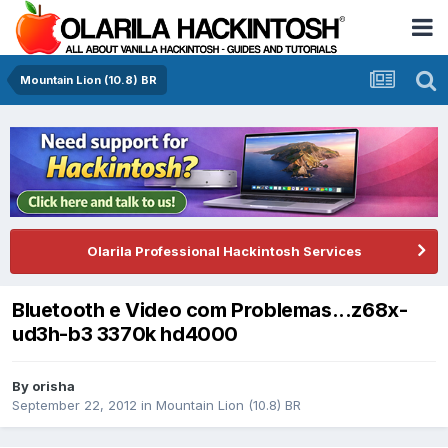
Mountain Lion (10.8) BR
Olarila Professional Hackintosh Services
Bluetooth e Video com Problemas...z68x-
ud3h-b3 3370k hd4000
By
orisha
September 22, 2012
in
Mountain Lion (10.8) BR