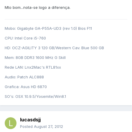
Mto bom...nota-se logo a diferença.
Mobo: Gigabyte GA-P55A-UD3 (rev 1.0) Bios F11
CPU: Intel Core i5-760
HD: OCZ-AGILITY 3 120 GB/Western Cav. Blue 500 GB
Mem: 8GB DDR3 1600 MHz G Skill
Rede LAN: Lnx2Mac's RTL81xx
Audio: Patch ALC888
Grafica: Asus HD 6870
SO's: OSX 10.9.5/Yosemite/Win8.1
lucasdsjj
Posted
August 27, 2012