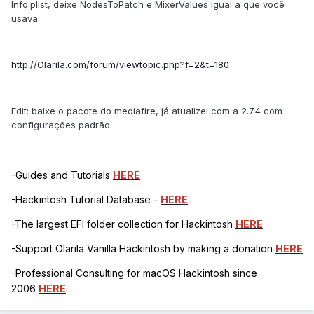
Info.plist, deixe NodesToPatch e MixerValues igual a que você
usava.
http://Olarila.com/forum/viewtopic.php?f=2&t=180
Edit: baixe o pacote do mediafire, já atualizei com a 2.7.4 com
configurações padrão.
-Guides and Tutorials
HERE
-Hackintosh Tutorial Database -
HERE
-The largest EFI folder collection for Hackintosh
HERE
-Support Olarila Vanilla Hackintosh by making a donation
HERE
-Professional Consulting for macOS Hackintosh since
2006
HERE