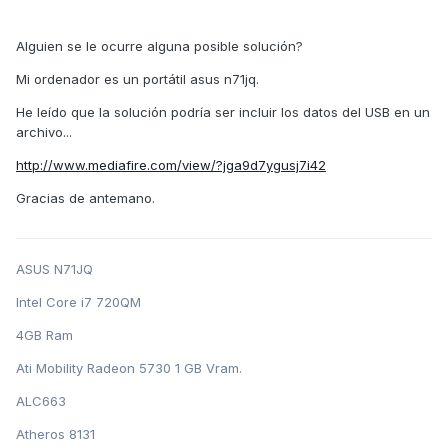
Alguien se le ocurre alguna posible solución?
Mi ordenador es un portátil asus n71jq.
He leído que la solución podría ser incluir los datos del USB en un
archivo...
http://www.mediafire.com/view/?jga9d7ygusj7i42
Gracias de antemano.
ASUS N71JQ
Intel Core i7 720QM
4GB Ram
Ati Mobility Radeon 5730 1 GB Vram.
ALC663
Atheros 8131