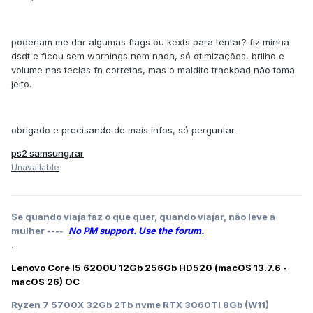
poderiam me dar algumas flags ou kexts para tentar? fiz minha
dsdt e ficou sem warnings nem nada, só otimizações, brilho e
volume nas teclas fn corretas, mas o maldito trackpad não toma
jeito.
obrigado e precisando de mais infos, só perguntar.
ps2 samsung.rar
Unavailable
Se quando viaja faz o que quer, quando viajar, não leve a
mulher ----
No PM support. Use the forum.
.
Lenovo Core I5 6200U 12Gb 256Gb HD520 (macOS 13.7.6 -
macOS 26) OC
Ryzen 7 5700X 32Gb 2Tb nvme RTX 3060TI 8Gb (W11)