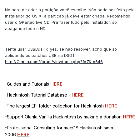
Na hora de criar a partição você escolhe. Não pode ser feito pelo
instalador do OS X, a partição já deve estar criada. Recomendo
usar o GParted live CD. Pra fazer tudo pelo instalador, só
apagando todo o HD.
Tente usar USBBusFix=yes, se não resolver, acho que só
aplicando os patches USB na DSDT
http://Olarila.com/forum/viewtopic.php?f=7&t=646
-Guides and Tutorials
HERE
-Hackintosh Tutorial Database -
HERE
-The largest EFI folder collection for Hackintosh
HERE
-Support Olarila Vanilla Hackintosh by making a donation
HERE
-Professional Consulting for macOS Hackintosh since
2006
HERE