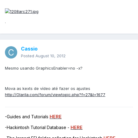
.
Cassio
Posted
August 10, 2012
Mesmo usando GraphicsEnabler=no -x?
Mova as kexts de vídeo até fazer os ajustes
http://Olarila.com/forum/viewtopic.php?f=27&t=1677
-Guides and Tutorials
HERE
-Hackintosh Tutorial Database -
HERE