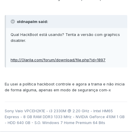
oldnapalm said:
Qual HackBoot está usando? Tenta a versão com graphics
disabler.
http://Olarila.com/forum/download/file.php?id=1897
Eu usei a política hackboot controle e agora a trama e não inicia
de forma alguma, apenas em modo de segurança com-x
Sony Vaio VPCEH2K1E - i3 2330M @ 2.20 GHz - Intel HM65
Express - 8 GB RAM DDR3 1333 MHz - NVIDIA GeForce 410M 1 GB
- HDD 640 GB - S.O. Windows 7 Home Premium 64 Bits