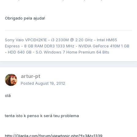
Obrigado pela ajuda!
Sony Vaio VPCEH2K1E - i3 2330M @ 2.20 GHz - Intel HM65
Express - 8 GB RAM DDR3 1333 MHz - NVIDIA GeForce 410M 1 GB
- HDD 640 GB - S.O. Windows 7 Home Premium 64 Bits
artur-pt
Posted
August 19, 2012
olá
tenta isto k penso k será teu problema
http://Olarila.com/forum/viewtopic.php?f=3&t=1339