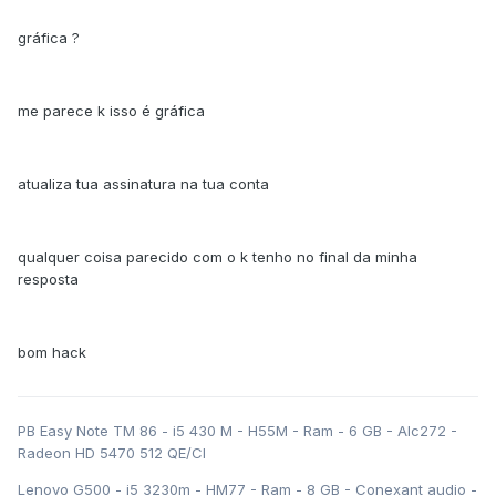
gráfica ?
me parece k isso é gráfica
atualiza tua assinatura na tua conta
qualquer coisa parecido com o k tenho no final da minha
resposta
bom hack
PB Easy Note TM 86 - i5 430 M - H55M - Ram - 6 GB - Alc272 -
Radeon HD 5470 512 QE/CI
Lenovo G500 - i5 3230m - HM77 - Ram - 8 GB - Conexant audio -