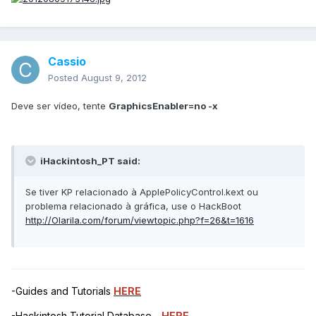
Cassio
Posted
August 9, 2012
Deve ser vídeo, tente
GraphicsEnabler=no -x
iHackintosh_PT said:
Se tiver KP relacionado à ApplePolicyControl.kext ou
problema relacionado à gráfica, use o HackBoot
http://Olarila.com/forum/viewtopic.php?f=26&t=1616
-Guides and Tutorials
HERE
-Hackintosh Tutorial Database -
HERE