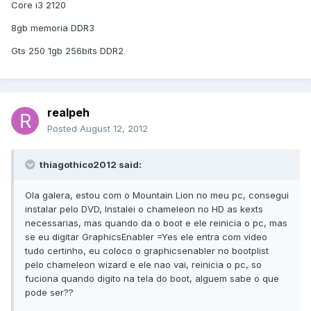
Core i3 2120
8gb memoria DDR3
Gts 250 1gb 256bits DDR2
realpeh
Posted
August 12, 2012
thiagothico2012 said:
Ola galera, estou com o Mountain Lion no meu pc, consegui
instalar pelo DVD, Instalei o chameleon no HD as kexts
necessarias, mas quando da o boot e ele reinicia o pc, mas
se eu digitar GraphicsEnabler =Yes ele entra com video
tudo certinho, eu coloco o graphicsenabler no bootplist
pelo chameleon wizard e ele nao vai, reinicia o pc, so
fuciona quando digito na tela do boot, alguem sabe o que
pode ser??