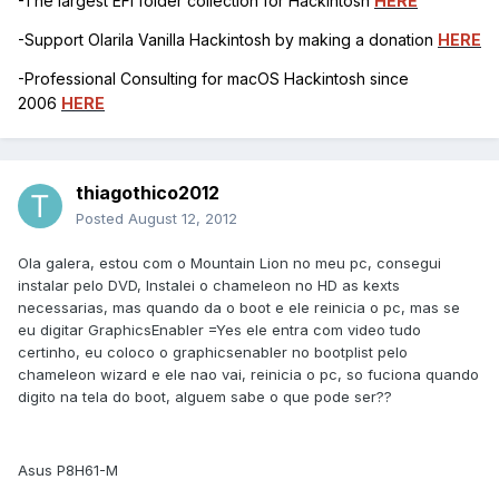
-The largest EFI folder collection for Hackintosh
HERE
-Support Olarila Vanilla Hackintosh by making a donation
HERE
-Professional Consulting for macOS Hackintosh since
2006
HERE
thiagothico2012
Posted
August 12, 2012
Ola galera, estou com o Mountain Lion no meu pc, consegui
instalar pelo DVD, Instalei o chameleon no HD as kexts
necessarias, mas quando da o boot e ele reinicia o pc, mas se
eu digitar GraphicsEnabler =Yes ele entra com video tudo
certinho, eu coloco o graphicsenabler no bootplist pelo
chameleon wizard e ele nao vai, reinicia o pc, so fuciona quando
digito na tela do boot, alguem sabe o que pode ser??
Asus P8H61-M