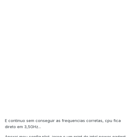
E continuo sem conseguir as frequencias corretas, cpu fica
direto em 3,5GHz...
Anexei meu config.plist, ioreg e um print do intel power gadget..