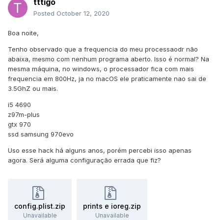
tttigo
Posted
October 12, 2020
Boa noite,
Tenho observado que a frequencia do meu processaodr não
abaixa, mesmo com nenhum programa aberto. Isso é normal? Na
mesma máquina, no windows, o processador fica com mais
frequencia em 800Hz, ja no macOS ele praticamente nao sai de
3.5GhZ ou mais.
i5 4690
z97m-plus
gtx 970
ssd samsung 970evo
Uso esse hack há alguns anos, porém percebi isso apenas
agora. Será alguma configuração errada que fiz?
config.plist.zip
prints e ioreg.zip
Unavailable
Unavailable