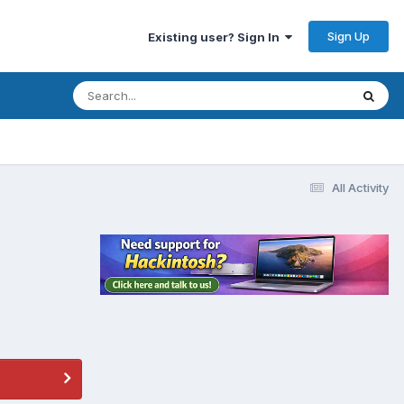
Sign Up
Existing user? Sign In
All Activity