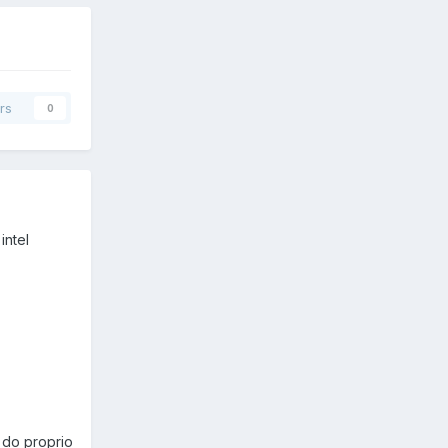
rs
0
intel
 do proprio