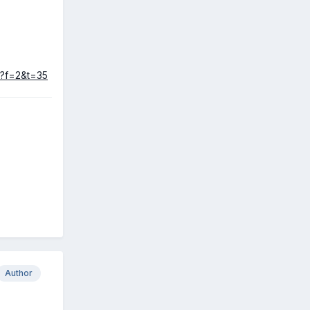
hp?f=2&t=35
Author