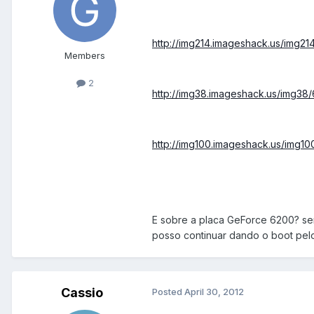
http://img214.imageshack.us/img21
Members
2
http://img38.imageshack.us/img38/
http://img100.imageshack.us/img1
E sobre a placa GeForce 6200? se
posso continuar dando o boot pelo
Cassio
Posted
April 30, 2012