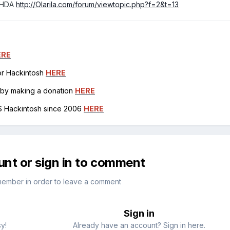
oHDA
http://Olarila.com/forum/viewtopic.php?f=2&t=13
ERE
for Hackintosh
HERE
h by making a donation
HERE
OS Hackintosh since 2006
HERE
unt or sign in to comment
member in order to leave a comment
Sign in
sy!
Already have an account? Sign in here.