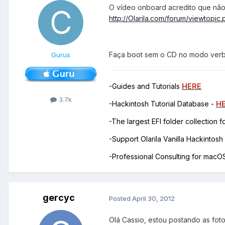
O vídeo onboard acredito que não
http://Olarila.com/forum/viewtopi
Faça boot sem o CD no modo verb
Gurus
-Guides and Tutorials
HERE
3.7k
-Hackintosh Tutorial Database -
H
-The largest EFI folder collection 
-Support Olarila Vanilla Hackintos
-Professional Consulting for mac
gercyc
Posted
April 30, 2012
Olá Cassio, estou postando as fotos