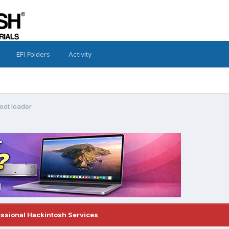
EFI Folders
Activity
boot loader
essional Hackintosh Services