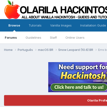
Browse
Tutorials
Vanilla Images
Installation Guide
Forums
Guidelines
Staff
Online Users
Home
Português
macOS BR
Snow Leopard (10.6) BR
Erro 
Olarila Prof