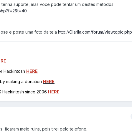
 tenha suporte, mas você pode tentar um destes métodos
c.php?f=2&t=40
ose e poste uma foto da tela
http://Olarila.com/forum/viewtopic.p
ERE
for Hackintosh
HERE
h by making a donation
HERE
OS Hackintosh since 2006
HERE
, ficaram meio ruins, pois tirei pelo telefone.