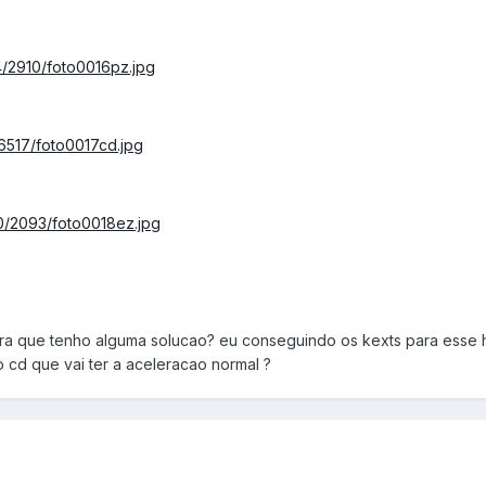
4/2910/foto0016pz.jpg
6517/foto0017cd.jpg
00/2093/foto0018ez.jpg
ra que tenho alguma solucao? eu conseguindo os kexts para esse 
 cd que vai ter a aceleracao normal ?