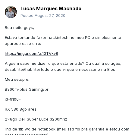
Lucas Marques Machado
Posted
August 27, 2020
Boa noite guys,
Estava tentando fazer hackintosh no meu PC e simplesmente
aparece esse erro:
https://imgur.com/a/I0TVkv8
Alguém sabe me dizer o que está errado? Ou qual a solução,
desabilitei/habilitei tudo o que vi que é necessário na Bios
Meu setup é:
B360m-plus Gaming/br
i3-9100F
RX 580 8gb arez
2x8gb Geil Super Luce 3200mhz
1hd de 1tb wd de notebook (meu ssd foi pra garantia e estou com