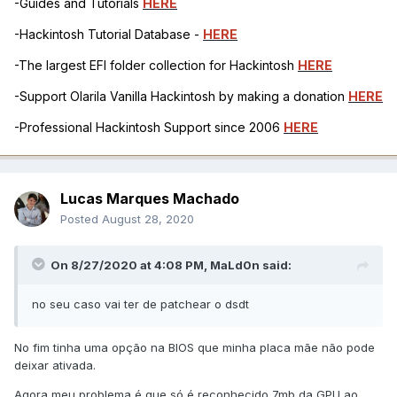
-Guides and Tutorials
HERE
-Hackintosh Tutorial Database -
HERE
-The largest EFI folder collection for Hackintosh
HERE
-Support Olarila Vanilla Hackintosh by making a donation
HERE
-Professional Hackintosh Support since 2006
HERE
Lucas Marques Machado
Posted
August 28, 2020
On 8/27/2020 at 4:08 PM,
MaLd0n
said:
no seu caso vai ter de patchear o dsdt
No fim tinha uma opção na BIOS que minha placa mãe não pode
deixar ativada.
Agora meu problema é que só é reconhecido 7mb da GPU ao