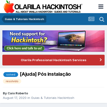
Guias & Tutoriais Hackintosh
Olarila Professional Hackintosh Services
[Ajuda] Pós instalação
solved
resolvido
By
Caio Roberto
August 17, 2020
in
Guias & Tutoriais Hackintosh