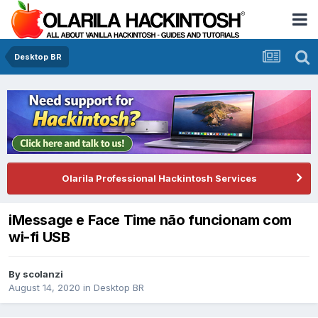
Desktop BR
Olarila Professional Hackintosh Services
iMessage e Face Time não funcionam com
wi-fi USB
By
scolanzi
August 14, 2020
in
Desktop BR