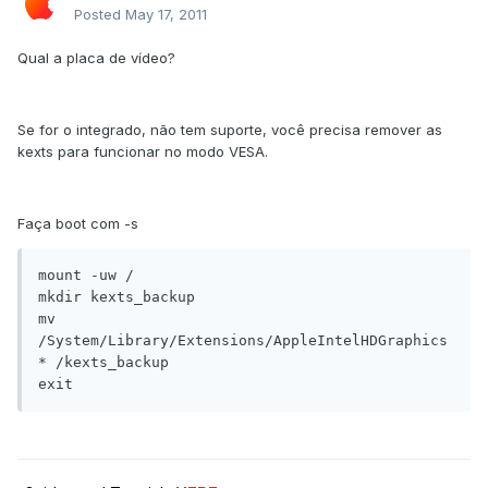
Posted
May 17, 2011
Qual a placa de vídeo?
Se for o integrado, não tem suporte, você precisa remover as
kexts para funcionar no modo VESA.
Faça boot com -s
mount -uw /

mkdir kexts_backup

mv 
/System/Library/Extensions/AppleIntelHDGraphics
* /kexts_backup
