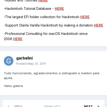
-Guides and Tutorials
HERE
-Hackintosh Tutorial Database -
HERE
-The largest EFI folder collection for Hackintosh
HERE
-Support Olarila Vanilla Hackintosh by making a donation
HERE
-Professional Consulting for macOS Hackintosh since
2006
HERE
garbelini
Posted
May 21, 2011
Tudo funcionando, agradecimentos a oldnapalm e maldon pela
ajuda.
Valeu galera.
PREV
Page 1 of 2
NEXT