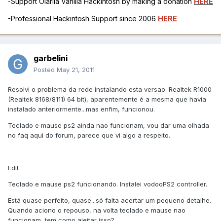
-Support Olarila Vanilla Hackintosh by making a donation
HERE
-Professional Hackintosh Support since 2006
HERE
garbelini
Posted
May 21, 2011
Resolvi o problema da rede instalando esta versao: Realtek R1000
(Realtek 8168/8111) 64 bit), aparentemente é a mesma que havia
instalado anteriormente...mas enfim, funcionou.
Teclado e mause ps2 ainda nao funcionam, vou dar uma olhada
no faq aqui do forum, parece que vi algo a respeito.
Edit
Teclado e mause ps2 funcionando. Instalei vodooPS2 controller.
Está quase perfeito, quase...só falta acertar um pequeno detalhe.
Quando aciono o repouso, na volta teclado e mause nao
funcionam, tem como ajeitar isso?