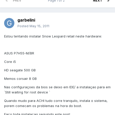
PREV
Page 1 of 2
NEXT
garbelini
Posted
May 15, 2011
Estou tentando instalar Snow Leopard retail neste hardware:
ASUS P7H55-M/BR
Core i5
HD seagate 500 GB
Memos corsair 8 GB
Nas configuraçoes da bios se deixo em IDE/ a instalaçao para em
`Still waiting for root device `
Quando mudo para ACHI tudo corre tranquilo, instala o sistema,
porem comecam os problemas na hora do boot.
Faco toda instalacao seguindo este post: