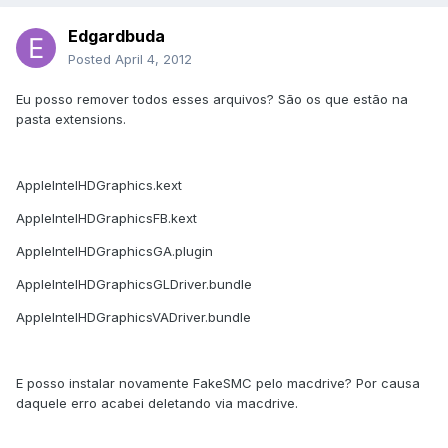
Edgardbuda
Posted
April 4, 2012
Eu posso remover todos esses arquivos? São os que estão na
pasta extensions.
AppleIntelHDGraphics.kext
AppleIntelHDGraphicsFB.kext
AppleIntelHDGraphicsGA.plugin
AppleIntelHDGraphicsGLDriver.bundle
AppleIntelHDGraphicsVADriver.bundle
E posso instalar novamente FakeSMC pelo macdrive? Por causa
daquele erro acabei deletando via macdrive.