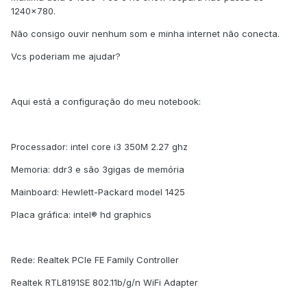
1240x780.
Não consigo ouvir nenhum som e minha internet não conecta.
Vcs poderiam me ajudar?
Aqui está a configuração do meu notebook:
Processador: intel core i3 350M 2.27 ghz
Memoria: ddr3 e são 3gigas de memória
Mainboard: Hewlett-Packard model 1425
Placa gráfica: intel® hd graphics
Rede: Realtek PCIe FE Family Controller
Realtek RTL8191SE 802.11b/g/n WiFi Adapter