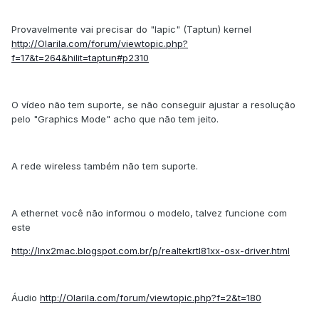
Provavelmente vai precisar do "lapic" (Taptun) kernel
http://Olarila.com/forum/viewtopic.php?
f=17&t=264&hilit=taptun#p2310
O vídeo não tem suporte, se não conseguir ajustar a resolução
pelo "Graphics Mode" acho que não tem jeito.
A rede wireless também não tem suporte.
A ethernet você não informou o modelo, talvez funcione com
este
http://lnx2mac.blogspot.com.br/p/realtekrtl81xx-osx-driver.html
Áudio
http://Olarila.com/forum/viewtopic.php?f=2&t=180