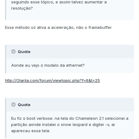
seguindo esse tópico, e assim talvez aumentar a
resolução?
Esse método só ativa a aceleração, não o framebuffer.
Quote
Aonde eu vejo o modelo da ethernet?
http://Olarila.com/forum/viewtopic.php?f=6&t=25
Quote
Eu fiz o boot verbose. na tela do Chameleon 2.1 selecionei a
partição aonde instalei o snow leopard e digitei -v, ai
apareceu essa tela: