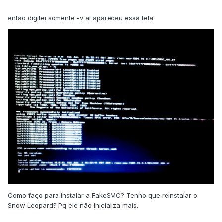
então digitei somente -v ai apareceu essa tela:
Como faço para instalar a FakeSMC? Tenho que reinstalar o
Snow Leopard? Pq ele não inicializa mais.