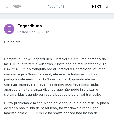
PREV
Page 1 of 2
NEXT
Edgardbuda
Posted
April 2, 2012
Olá galera,
Comprei o Snow Leopard 10.6.3 instalei ele em uma partição do
meu HD que tb tem o windows 7 instalado no meu notebook HP
G42-214BR, tudo tranquilo por ai. Instalei o Chameleon-2.1, mas
não carrega o Snow Leopard, ele mostra todas as minhas
partições até mesmo a do Snow Leopard, quando ele vai
carregar aparece a maçã mas ai não acontece mais nada,
aparece uma tela cinza dizendo que não pode inicializar o
sistema. Mas quando eu faço o boot pelo cd ai vai tranquilo.
Outro problema é minha placa de video, audio e da rede. A placa
de video não muda de resolução, no windows a resolução
maxima dela é 1366x768 e no snow leopard não passa de