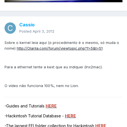
Cassio
Posted
April 3, 2012
Sobre o kernel leia aqui (o procedimento é o mesmo, só muda o
nome)
http://Olarila.com/forum/viewtopic.php?f=5&t=51
Para a ethernet tente a kext que eu indiquei (lnx2mac).
O vídeo não funciona 100%, nem no Lion.
-Guides and Tutorials
HERE
-Hackintosh Tutorial Database -
HERE
-The largest EFI folder collection for Hackintosh
HERE