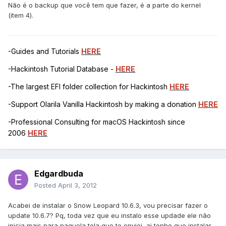
Não é o backup que você tem que fazer, é a parte do kernel
(item 4).
-Guides and Tutorials
HERE
-Hackintosh Tutorial Database -
HERE
-The largest EFI folder collection for Hackintosh
HERE
-Support Olarila Vanilla Hackintosh by making a donation
HERE
-Professional Consulting for macOS Hackintosh since
2006
HERE
Edgardbuda
Posted
April 3, 2012
Acabei de instalar o Snow Leopard 10.6.3, vou precisar fazer o
update 10.6.7? Pq, toda vez que eu instalo esse updade ele não
inicia mais para naquela tela que te enviei, ai tenho que instalar