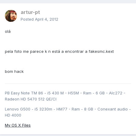
artur-pt
Posted
April 4, 2012
olá
pela foto me parece k n está a encontrar a fakesmc.kext
bom hack
PB Easy Note TM 86 - i5 430 M - H55M - Ram - 6 GB - Alc272 -
Radeon HD 5470 512 QE/CI
Lenovo G500 - i5 3230m - HM77 - Ram - 8 GB - Conexant audio -
HD 4000
My OS X Files