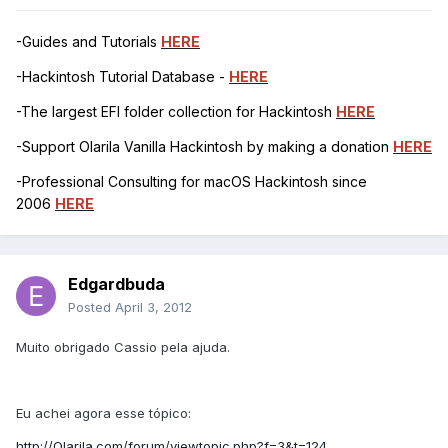
-Guides and Tutorials
HERE
-Hackintosh Tutorial Database -
HERE
-The largest EFI folder collection for Hackintosh
HERE
-Support Olarila Vanilla Hackintosh by making a donation
HERE
-Professional Consulting for macOS Hackintosh since
2006
HERE
Edgardbuda
Posted
April 3, 2012
Muito obrigado Cassio pela ajuda.
Eu achei agora esse tópico:
http://Olarila.com/forum/viewtopic.php?f=3&t=124