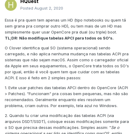
HQuest
Posted
August 2, 2020
Essa é pra quem tem apenas um HD (tipo notebooks ou quem tá
sem grana pra comprar outro HD), ou tem mais de um HD mas
simplesmente quer usar OpenCore pra dual (ou triple) boot.
TL;DR: Não modifique tabelas APCI para todos os SO's.
O Clover identifica qual SO (sistema operacional) sendo
carregado, e não aplica nenhuma mudança nas tabelas ACPI pra
sistemas que não sejam macOS. Assim como o carregador oficial
da Apple em seus equipamentos, o OpenCore trata todos os SO's
por igual, então é você quem tem que cuidar com as tabelas
ACPI. E isso é feito em 2 simples passos:
1. Evite usar patches das tabelas APCI dentro do OpenCore (ACPI
> Patches). "Funcionam" pra coisas bem pequenas, mas não são
recomendados. Geralmente enquanto eles resolvem um
problema, criam outros. Por exemplo, tela azul no Windows.
2. Quando tu criar uma modificação das tabelas ACPI (via
arquivos DSDT/SSDT), coloque essas modificações somente para
o SO que precisa dessas modificações. Simples assim: "
Se o
sistema operacional a ser lido se identifica como macOS, então