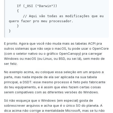
    If (_OSI ("Darwin"))

    {

       // Aqui vão todas as modificações que eu 
quero fazer pro meu processador.

    }

E pronto. Agora que você não muda mais as tabelas ACPI pra
outros sistemas que não seja o macOS, tu pode usar o OpenCore
(com o seletor nativo ou o gráfico OpenCanopy) pra carregar
Windows ou macOS (ou Linux, ou BSD, ou sei lá), sem medo de
ser feliz.
No exemplo acima, eu coloquei essa seleção em um arquivo a
parte, mas nada impede de ela ser aplicada na sua tabela
principal, a DSDT
: esse mesmo processo
é feito pelo fabricante
do teu equipamento, e é assim que eles fazem certas coisas
serem compatíveis com as diferentes versões do Windows.
Só não esqueça que o Windows (em especial) gosta de
sobrescrever arquivos e acha que é o único SO do planeta. A
dica acima não corrige a mentalidade Microsoft, mas se tu não