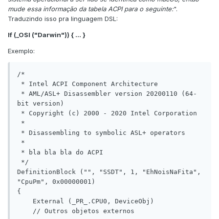
mude essa informação da tabela ACPI para o seguinte:
".
Traduzindo isso pra linguagem DSL:
If (_OSI ("Darwin")) { ... }
Exemplo:
/*

 * Intel ACPI Component Architecture

 * AML/ASL+ Disassembler version 20200110 (64-
bit version)

 * Copyright (c) 2000 - 2020 Intel Corporation

 * 

 * Disassembling to symbolic ASL+ operators

 *

 * bla bla bla do ACPI

 */

DefinitionBlock ("", "SSDT", 1, "EhNoisNaFita", 
"CpuPm", 0x00000001)

{

    External (_PR_.CPU0, DeviceObj)

    // Outros objetos externos
