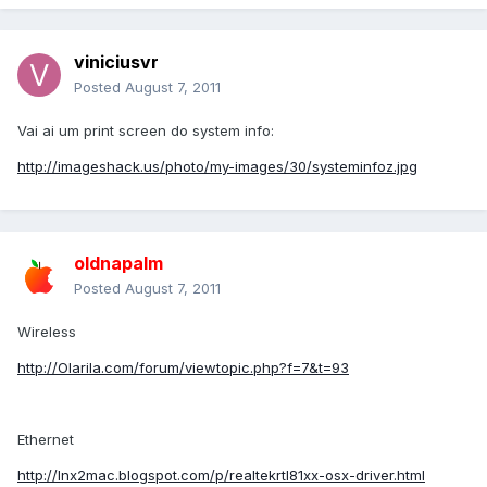
viniciusvr
Posted
August 7, 2011
Vai ai um print screen do system info:
http://imageshack.us/photo/my-images/30/systeminfoz.jpg
oldnapalm
Posted
August 7, 2011
Wireless
http://Olarila.com/forum/viewtopic.php?f=7&t=93
Ethernet
http://lnx2mac.blogspot.com/p/realtekrtl81xx-osx-driver.html