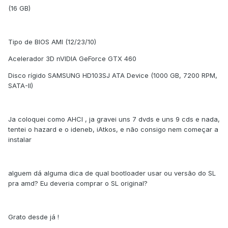
(16 GB)
Tipo de BIOS AMI (12/23/10)
Acelerador 3D nVIDIA GeForce GTX 460
Disco rígido SAMSUNG HD103SJ ATA Device (1000 GB, 7200 RPM,
SATA-II)
Ja coloquei como AHCI , ja gravei uns 7 dvds e uns 9 cds e nada,
tentei o hazard e o ideneb, iAtkos, e não consigo nem começar a
instalar
alguem dá alguma dica de qual bootloader usar ou versão do SL
pra amd? Eu deveria comprar o SL original?
Grato desde já !