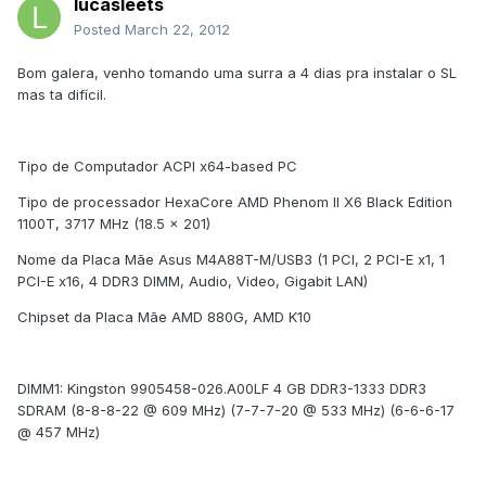
lucasleets
Posted
March 22, 2012
Bom galera, venho tomando uma surra a 4 dias pra instalar o SL
mas ta difícil.
Tipo de Computador ACPI x64-based PC
Tipo de processador HexaCore AMD Phenom II X6 Black Edition
1100T, 3717 MHz (18.5 x 201)
Nome da Placa Mãe Asus M4A88T-M/USB3 (1 PCI, 2 PCI-E x1, 1
PCI-E x16, 4 DDR3 DIMM, Audio, Video, Gigabit LAN)
Chipset da Placa Mãe AMD 880G, AMD K10
DIMM1: Kingston 9905458-026.A00LF 4 GB DDR3-1333 DDR3
SDRAM (8-8-8-22 @ 609 MHz) (7-7-7-20 @ 533 MHz) (6-6-6-17
@ 457 MHz)