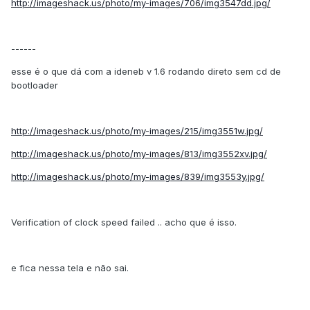
http://imageshack.us/photo/my-images/706/img3547dd.jpg/
------
esse é o que dá com a ideneb v 1.6 rodando direto sem cd de
bootloader
http://imageshack.us/photo/my-images/215/img3551w.jpg/
http://imageshack.us/photo/my-images/813/img3552xv.jpg/
http://imageshack.us/photo/my-images/839/img3553y.jpg/
Verification of clock speed failed .. acho que é isso.
e fica nessa tela e não sai.