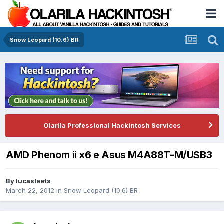
Snow Leopard (10.6) BR
Olarila Professional Hackintosh Services
AMD Phenom ii x6 e Asus M4A88T-M/USB3
By
lucasleets
March 22, 2012
in
Snow Leopard (10.6) BR