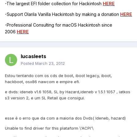
-The largest EFI folder collection for Hackintosh
HERE
-Support Olarila Vanilla Hackintosh by making a donation
HERE
-Professional Consulting for macOS Hackintosh since
2006
HERE
lucasleets
Posted
March 23, 2012
Estou tentando com os cds de boot, iboot legacy, iboot,
hackboot, osx86 nawcom e empire efi.
e dvds: ideneb v1.6 1058, SL by Hazard,ideneb v 1.5.1 1057 , iatkos
s3 version 2, e um SL Retail que consigui.
esse é o erro que da com a maioria dos Dvds( Ideneb, hazard)
Unable to find driver for this plataform \'ACPI'\