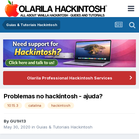
Guias & Tutoriais Hackintosh
Olarila Professional Hackintosh Services
Problemas no hackintosh - ajuda?
10.15.3
catalina
hackintosh
By
GU1H13
May 30, 2020
in
Guias & Tutoriais Hackintosh