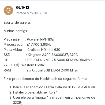
GU1H13
Posted
May 30, 2020
Boa tarde galera,
Minhas configs:
Placa mãe : Pcware IPMH110p
Processador : i7 7700 3.6GHz
Placa vídeo : Gráficos HD Intel 630
SSD : Kingston A400 SA400S37/240G
HD : 1TB SATA 8 MB 2.5 5400 RPM (WD10JPVX-
22JC3T0), Western Digital
RAM : 2 x Crucial 8GB DDR4 2400 MT/s
Fiz o procedimento do Hackintosh da seguinte forma:
Baixei a imagem do Olarila Catalina 10.15.3
e extrai ela;
Instalei o balenaEtcher 1.5.94;
Usei ele para "montar" a imagem em um pendrive de
32GB;