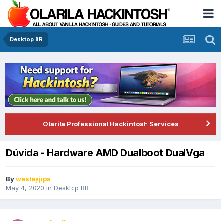
Desktop BR
Olarila Professional Hackintosh Services
Dúvida - Hardware AMD Dualboot DualVga
By
wesleyjipa
May 4, 2020
in
Desktop BR