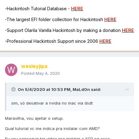
-Hackintosh Tutorial Database -
HERE
-The largest EFI folder collection for Hackintosh
HERE
-Support Olarila Vanilla Hackintosh by making a donation
HERE
-Professional Hackintosh Support since 2006
HERE
wesleyjipa
Posted
May 4, 2020
On 5/4/2020 at 10:53 PM,
MaLd0n
said:
sim, só desativar a nvidia no mac via dsdt
Maravilha, vou ajeitar o setup.
Qual tutorial vc me indica pra instalar com AMD?
Eu vou conseguir ter vídeo pra instalar o SO? pq esse