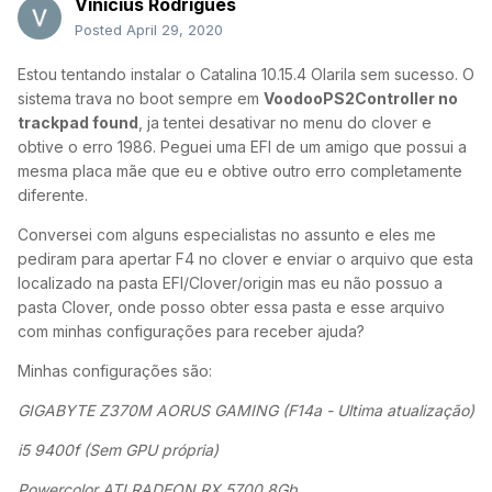
Vinícius Rodrigues
Posted
April 29, 2020
Estou tentando instalar o Catalina 10.15.4 Olarila sem sucesso. O
sistema trava no boot sempre em
VoodooPS2Controller no
trackpad found
, ja tentei desativar no menu do clover e
obtive o erro 1986. Peguei uma EFI de um amigo que possui a
mesma placa mãe que eu e obtive outro erro completamente
diferente.
Conversei com alguns especialistas no assunto e eles me
pediram para apertar F4 no clover e enviar o arquivo que esta
localizado na pasta EFI/Clover/origin mas eu não possuo a
pasta Clover, onde posso obter essa pasta e esse arquivo
com minhas configurações para receber ajuda?
Minhas configurações são:
GIGABYTE Z370M AORUS GAMING (F14a - Ultima atualização)
i5 9400f (Sem GPU própria)
Powercolor ATI RADEON RX 5700 8Gb