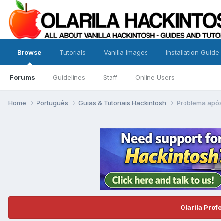
Browse
Tutorials
Vanilla Images
Installation Guide
Forums
Guidelines
Staff
Online Users
Home
Português
Guias & Tutoriais Hackintosh
Problema após
Olarila Prof