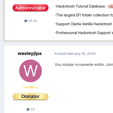
-Hackintosh Tutorial Database -
H
-The largest EFI folder collection 
95.4k
-Support Olarila Vanilla Hackintos
-Professional Hackintosh Support
wesleyjipa
Posted
February 29, 2020
Vou instalar novamente então...obr
Donators
23