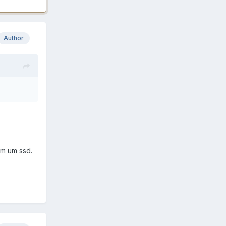
Author
em um ssd.