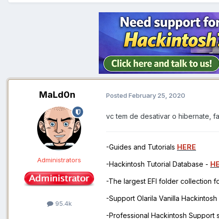
MaLd0n
Posted
February 25, 2020
vc tem de desativar o hibernate, 
-Guides and Tutorials
HERE
Administrators
-Hackintosh Tutorial Database -
H
-The largest EFI folder collection 
-Support Olarila Vanilla Hackintos
95.4k
-Professional Hackintosh Support