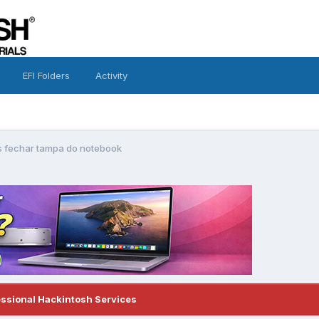
EFI Folders
Activity
 fechar tampa do notebook
essional Hackintosh Services