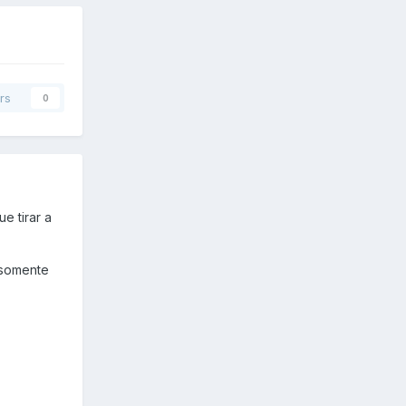
rs
0
e tirar a
 somente