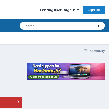
Sign Up
Existing user? Sign In
All Activity