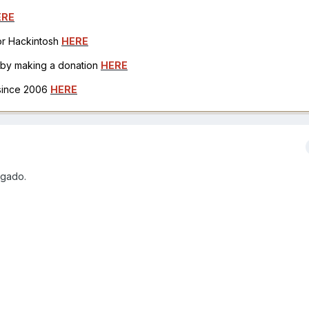
ERE
for Hackintosh
HERE
h by making a donation
HERE
 since 2006
HERE
igado.