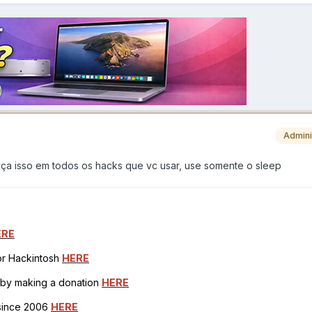
Admini
faça isso em todos os hacks que vc usar, use somente o sleep
ERE
for Hackintosh
HERE
h by making a donation
HERE
 since 2006
HERE