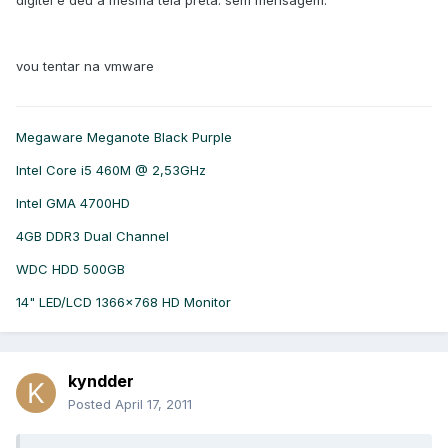
digitei e deu a mesma tela preta. sem mensagem.
vou tentar na vmware
Megaware Meganote Black Purple
Intel Core i5 460M @ 2,53GHz
Intel GMA 4700HD
4GB DDR3 Dual Channel
WDC HDD 500GB
14" LED/LCD 1366x768 HD Monitor
kyndder
Posted
April 17, 2011