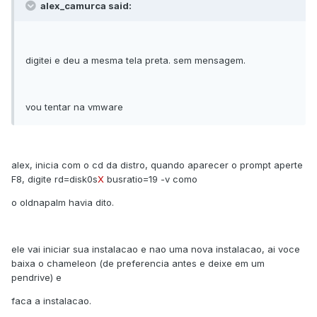
alex_camurca said:
digitei e deu a mesma tela preta. sem mensagem.
vou tentar na vmware
alex, inicia com o cd da distro, quando aparecer o prompt aperte
F8, digite rd=disk0s
X
busratio=19 -v como
o oldnapalm havia dito.
ele vai iniciar sua instalacao e nao uma nova instalacao, ai voce
baixa o chameleon (de preferencia antes e deixe em um
pendrive) e
faca a instalacao.