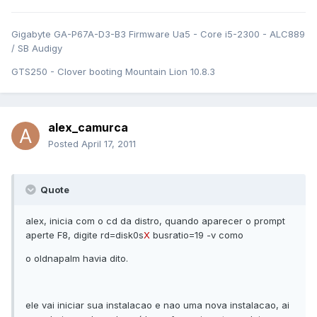
Gigabyte GA-P67A-D3-B3 Firmware Ua5 - Core i5-2300 - ALC889
/ SB Audigy
GTS250 - Clover booting Mountain Lion 10.8.3
alex_camurca
Posted
April 17, 2011
Quote
alex, inicia com o cd da distro, quando aparecer o prompt
aperte F8, digite rd=disk0s
X
busratio=19 -v como
o oldnapalm havia dito.
ele vai iniciar sua instalacao e nao uma nova instalacao, ai