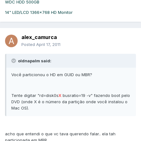
WDC HDD 500GB
14" LED/LCD 1366x768 HD Monitor
alex_camurca
Posted
April 17, 2011
oldnapalm said:
Você particionou o HD em GUID ou MBR?
Tente digitar "rd=disk0s
X
busratio=19 -v" fazendo boot pelo
DVD (onde X é o número da partição onde você instalou o
Mac OS).
acho que entendi o que vc tava querendo falar.. ela tah
particionada em MBR.