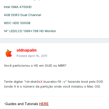
Intel GMA 4700HD
4GB DDR3 Dual Channel
WDC HDD 500GB
14" LED/LCD 1366x768 HD Monitor
oldnapalm
Posted
April 16, 2011
Você particionou o HD em GUID ou MBR?
Tente digitar "rd=disk0s
X
busratio=19 -v" fazendo boot pelo DVD
(onde X é o número da partição onde você instalou o Mac OS).
-Guides and Tutorials
HERE