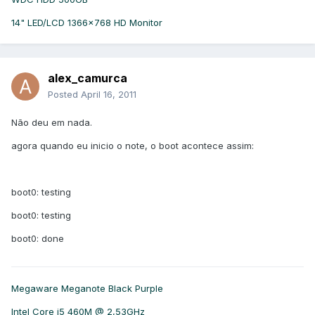
14" LED/LCD 1366x768 HD Monitor
alex_camurca
Posted
April 16, 2011
Não deu em nada.
agora quando eu inicio o note, o boot acontece assim:
boot0: testing
boot0: testing
boot0: done
Megaware Meganote Black Purple
Intel Core i5 460M @ 2,53GHz