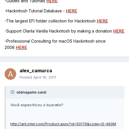
-Guides and Tutorials
HERE
-Hackintosh Tutorial Database -
HERE
-The largest EFI folder collection for Hackintosh
HERE
-Support Olarila Vanilla Hackintosh by making a donation
HERE
-Professional Consulting for macOS Hackintosh since
2006
HERE
alex_camurca
Posted
April 16, 2011
oldnapalm said:
Você especificou o busratio?
http://ark.intel.com/Product.aspx?id=50179&code=i5-460M