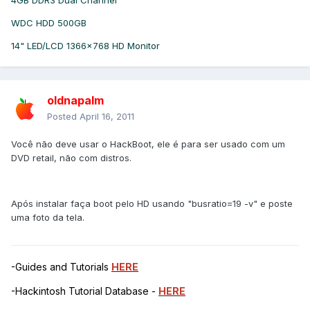
4GB DDR3 Dual Channel
WDC HDD 500GB
14" LED/LCD 1366x768 HD Monitor
oldnapalm
Posted
April 16, 2011
Você não deve usar o HackBoot, ele é para ser usado com um
DVD retail, não com distros.
Após instalar faça boot pelo HD usando "busratio=19 -v" e poste
uma foto da tela.
-Guides and Tutorials
HERE
-Hackintosh Tutorial Database -
HERE