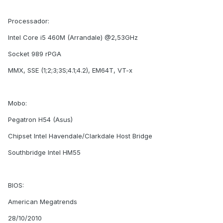
Processador:
Intel Core i5 460M (Arrandale) @2,53GHz
Socket 989 rPGA
MMX, SSE (1;2;3;3S;4.1;4.2), EM64T, VT-x
Mobo:
Pegatron H54 (Asus)
Chipset Intel Havendale/Clarkdale Host Bridge
Southbridge Intel HM55
BIOS:
American Megatrends
28/10/2010