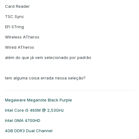
Card Reader
TSC Sync
EFI STring
WIreless ATheros
Wired ATheros
além do que já vem selecionado por padrão
tem alguma coisa errada nessa seleção?
Megaware Meganote Black Purple
Intel Core i5 460M @ 2,53GHz
Intel GMA 4700HD
4GB DDR3 Dual Channel