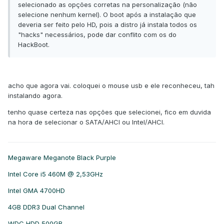
selecionado as opções corretas na personalização (não
selecione nenhum kernel). O boot após a instalação que
deveria ser feito pelo HD, pois a distro já instala todos os
"hacks" necessários, pode dar conflito com os do
HackBoot.
acho que agora vai. coloquei o mouse usb e ele reconheceu, tah
instalando agora.
tenho quase certeza nas opções que selecionei, fico em duvida
na hora de selecionar o SATA/AHCI ou Intel/AHCI.
Megaware Meganote Black Purple
Intel Core i5 460M @ 2,53GHz
Intel GMA 4700HD
4GB DDR3 Dual Channel
WDC HDD 500GB