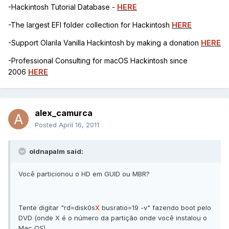
-Hackintosh Tutorial Database -
HERE
-The largest EFI folder collection for Hackintosh
HERE
-Support Olarila Vanilla Hackintosh by making a donation
HERE
-Professional Consulting for macOS Hackintosh since
2006
HERE
alex_camurca
Posted
April 16, 2011
oldnapalm said:
Você particionou o HD em GUID ou MBR?
Tente digitar "rd=disk0s
X
busratio=19 -v" fazendo boot pelo
DVD (onde X é o número da partição onde você instalou o
Mac OS).